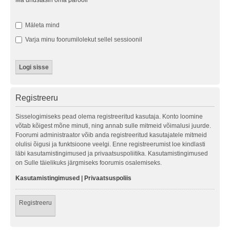
Ma unustasin oma parooli
Mäleta mind
Varja minu foorumilolekut sellel sessioonil
Registreeru
Sisselogimiseks pead olema registreeritud kasutaja. Konto loomine
võtab kõigest mõne minuti, ning annab sulle mitmeid võimalusi juurde.
Foorumi administraator võib anda registreeritud kasutajatele mitmeid
olulisi õigusi ja funktsioone veelgi. Enne registreerumist loe kindlasti
läbi kasutamistingimused ja privaatsuspoliitika. Kasutamistingimused
on Sulle täielikuks järgmiseks foorumis osalemiseks.
Kasutamistingimused
|
Privaatsuspoliis
Registreeru