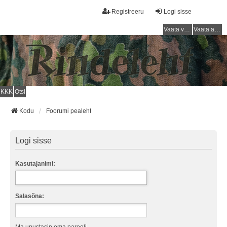
Registreeru
Logi sisse
Vaata vastamata teemasi
Vaata aktiivseid teemasid
KKK
Otsi
Kodu
Foorumi pealeht
Logi sisse
Kasutajanimi:
Salasõna: