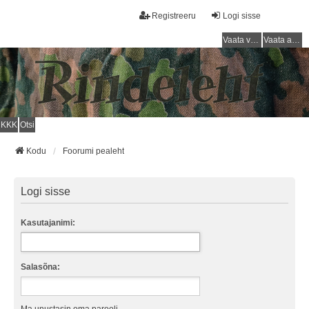
Registreeru
Logi sisse
Vaata vastamata teemasi
Vaata aktiivseid teemasid
KKK
Otsi
Kodu
Foorumi pealeht
Logi sisse
Kasutajanimi:
Salasõna: