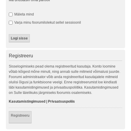
Ma unustasin oma parooli
Mäleta mind
Varja minu foorumilolekut sellel sessioonil
Registreeru
Sisselogimiseks pead olema registreeritud kasutaja. Konto loomine
võtab kõigest mõne minuti, ning annab sulle mitmeid võimalusi juurde.
Foorumi administraator võib anda registreeritud kasutajatele mitmeid
olulisi õigusi ja funktsioone veelgi. Enne registreerumist loe kindlasti
läbi kasutamistingimused ja privaatsuspoliitika. Kasutamistingimused
on Sulle täielikuks järgmiseks foorumis osalemiseks.
Kasutamistingimused
|
Privaatsuspoliis
Registreeru