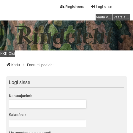
Registreeru
Logi sisse
Vaata vastamata teemasi
Vaata aktiivseid teemasid
KKK
Otsi
Kodu
Foorumi pealeht
Logi sisse
Kasutajanimi:
Salasõna: