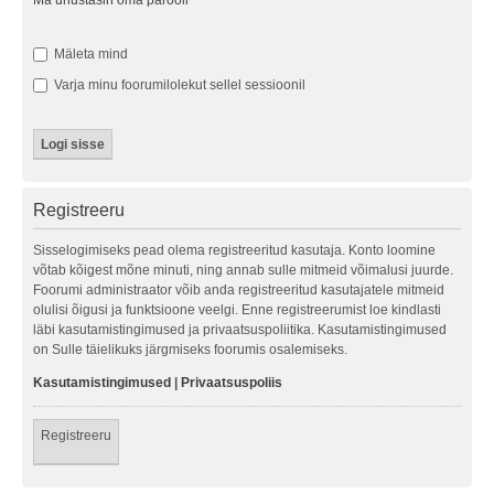
Ma unustasin oma parooli
Mäleta mind
Varja minu foorumilolekut sellel sessioonil
Registreeru
Sisselogimiseks pead olema registreeritud kasutaja. Konto loomine
võtab kõigest mõne minuti, ning annab sulle mitmeid võimalusi juurde.
Foorumi administraator võib anda registreeritud kasutajatele mitmeid
olulisi õigusi ja funktsioone veelgi. Enne registreerumist loe kindlasti
läbi kasutamistingimused ja privaatsuspoliitika. Kasutamistingimused
on Sulle täielikuks järgmiseks foorumis osalemiseks.
Kasutamistingimused
|
Privaatsuspoliis
Registreeru