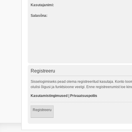
Kasutajanimi:
Salasõna:
Registreeru
Sisselogimiseks pead olema registreeritud kasutaja. Konto loom
olulisi õigusi ja funktsioone veelgi. Enne registreerumist loe k
Kasutamistingimused
|
Privaatsuspoliis
Registreeru