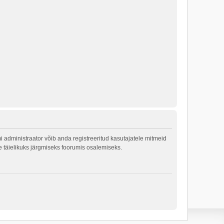
 administraator võib anda registreeritud kasutajatele mitmeid
le täielikuks järgmiseks foorumis osalemiseks.