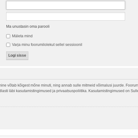
Ma unustasin oma parooli
Mäleta mind
Varja minu foorumilolekut sellel sessioonil
ine võtab kõigest mõne minuti, ning annab sulle mitmeid võimalusi juurde. Foorumi
indlasti läbi kasutamistingimused ja privaatsuspoliitika. Kasutamistingimused on Sul