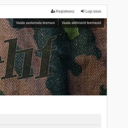
Registreeru
Logi sisse
Vaata vastamata teemasi
Vaata aktiivseid teemasid