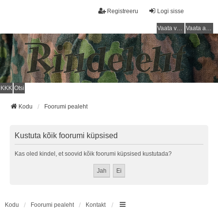
Registreeru
Logi sisse
Vaata vastamata teemasi
Vaata aktiivseid teemasid
KKK
Otsi
Kodu
Foorumi pealeht
Kustuta kõik foorumi küpsised
Kas oled kindel, et soovid kõik foorumi küpsised kustutada?
Kodu
Foorumi pealeht
Kontakt