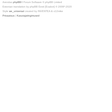
Arendas
phpBB
® Forum Software © phpBB Limited
Estonian translation by phpBB Eesti [Exabot] © 2008*-2020
Style
we_universal
created by INVENTEA & v12mike
Privaatsus
|
Kasutajatingimused