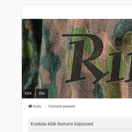
KKK
Otsi
Kodu
Foorumi pealeht
Kustuta kõik foorumi küpsised