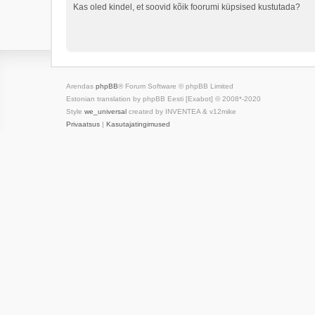
Kas oled kindel, et soovid kõik foorumi küpsised kustutada?
Arendas
phpBB
® Forum Software © phpBB Limited
Estonian translation by phpBB Eesti [Exabot] © 2008*-2020
Style
we_universal
created by INVENTEA & v12mike
Privaatsus
|
Kasutajatingimused