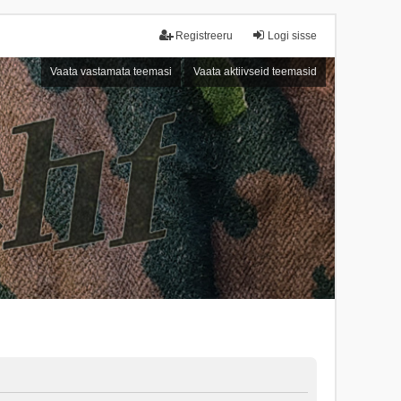
Registreeru
Logi sisse
Vaata vastamata teemasi
Vaata aktiivseid teemasid