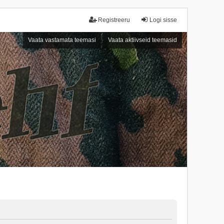
Registreeru
Logi sisse
Vaata vastamata teemasi
Vaata aktiivseid teemasid