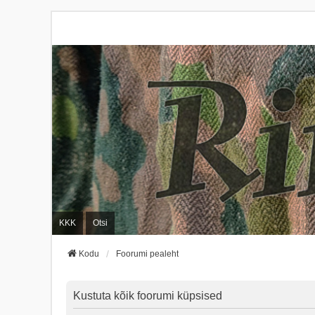
KKK
Otsi
Kodu
Foorumi pealeht
Kustuta kõik foorumi küpsised