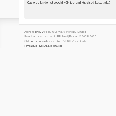
Kas oled kindel, et soovid kõik foorumi küpsised kustutada?
Arendas
phpBB
® Forum Software © phpBB Limited
Estonian translation by phpBB Eesti [Exabot] © 2008*-2020
Style
we_universal
created by INVENTEA & v12mike
Privaatsus
|
Kasutajatingimused