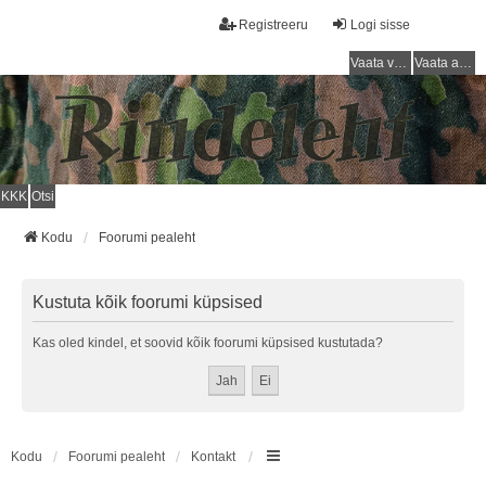
Registreeru
Logi sisse
Vaata vastamata teemasi
Vaata aktiivseid teemasid
KKK
Otsi
Kodu
Foorumi pealeht
Kustuta kõik foorumi küpsised
Kas oled kindel, et soovid kõik foorumi küpsised kustutada?
Kodu
Foorumi pealeht
Kontakt