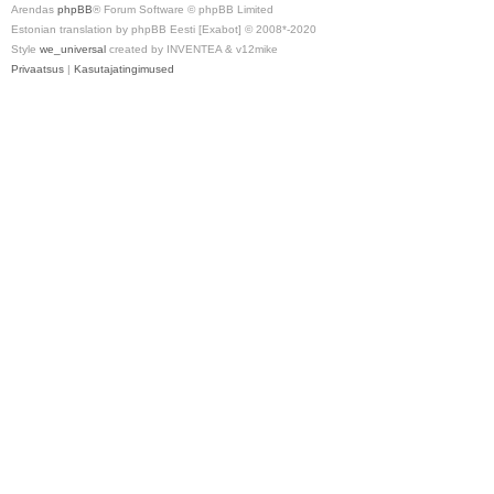
Arendas
phpBB
® Forum Software © phpBB Limited
Estonian translation by phpBB Eesti [Exabot] © 2008*-2020
Style
we_universal
created by INVENTEA & v12mike
Privaatsus
|
Kasutajatingimused