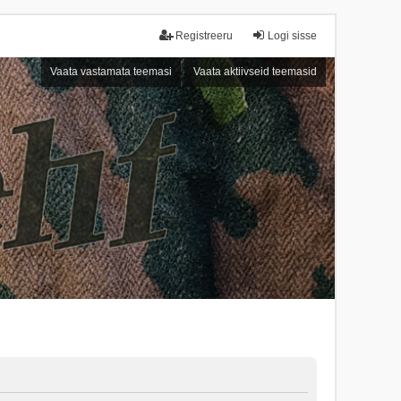
Registreeru
Logi sisse
Vaata vastamata teemasi
Vaata aktiivseid teemasid