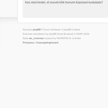
Kas oled kindel, et soovid kõik foorumi küpsised kustutada?
Arendas
phpBB
® Forum Software © phpBB Limited
Estonian translation by phpBB Eesti [Exabot] © 2008*-2020
Style
we_universal
created by INVENTEA & v12mike
Privaatsus
|
Kasutajatingimused