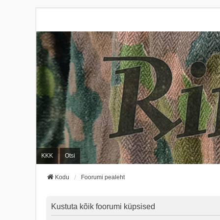
KKK
Otsi
Kodu
Foorumi pealeht
Kustuta kõik foorumi küpsised