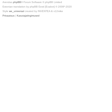
Arendas
phpBB
® Forum Software © phpBB Limited
Estonian translation by phpBB Eesti [Exabot] © 2008*-2020
Style
we_universal
created by INVENTEA & v12mike
Privaatsus
|
Kasutajatingimused