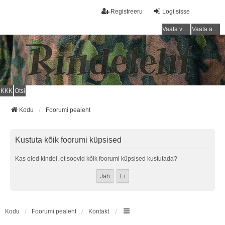
Registreeru
Logi sisse
Vaata vastamata teemasi
Vaata aktiivseid teemasid
KKK
Otsi
Kodu
Foorumi pealeht
Kustuta kõik foorumi küpsised
Kas oled kindel, et soovid kõik foorumi küpsised kustutada?
Kodu
Foorumi pealeht
Kontakt