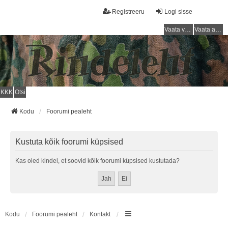
Registreeru
Logi sisse
Vaata vastamata teemasi
Vaata aktiivseid teemasid
KKK
Otsi
Kodu
Foorumi pealeht
Kustuta kõik foorumi küpsised
Kas oled kindel, et soovid kõik foorumi küpsised kustutada?
Kodu
Foorumi pealeht
Kontakt