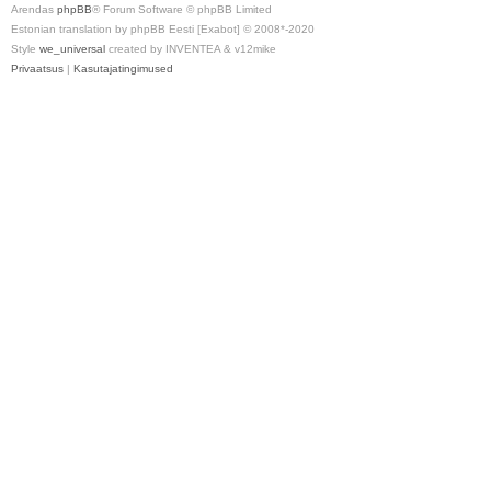
Arendas
phpBB
® Forum Software © phpBB Limited
Estonian translation by phpBB Eesti [Exabot] © 2008*-2020
Style
we_universal
created by INVENTEA & v12mike
Privaatsus
|
Kasutajatingimused