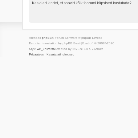
Kas oled kindel, et soovid kõik foorumi küpsised kustutada?
Arendas
phpBB
® Forum Software © phpBB Limited
Estonian translation by phpBB Eesti [Exabot] © 2008*-2020
Style
we_universal
created by INVENTEA & v12mike
Privaatsus
|
Kasutajatingimused