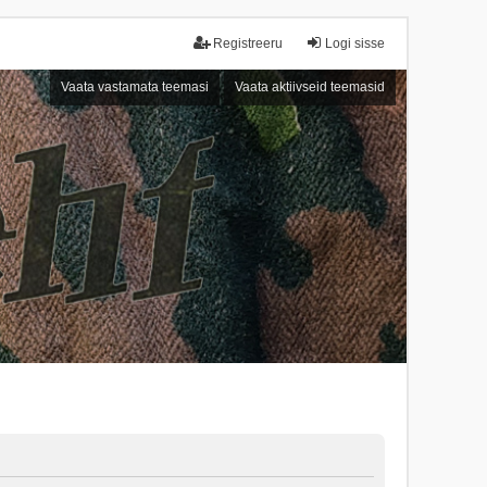
Registreeru
Logi sisse
Vaata vastamata teemasi
Vaata aktiivseid teemasid