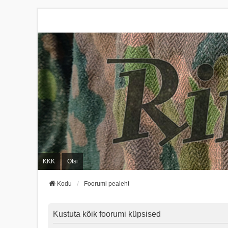
KKK
Otsi
Kodu
Foorumi pealeht
Kustuta kõik foorumi küpsised