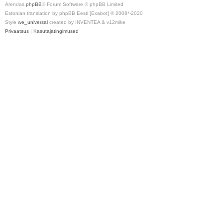
Arendas
phpBB
® Forum Software © phpBB Limited
Estonian translation by phpBB Eesti [Exabot] © 2008*-2020
Style
we_universal
created by INVENTEA & v12mike
Privaatsus
|
Kasutajatingimused