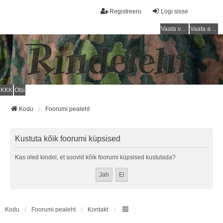
Registreeru
Logi sisse
Vaata vastamata teemasi
Vaata aktiivseid teemasid
KKK
Otsi
Kodu
Foorumi pealeht
Kustuta kõik foorumi küpsised
Kas oled kindel, et soovid kõik foorumi küpsised kustutada?
Kodu
Foorumi pealeht
Kontakt