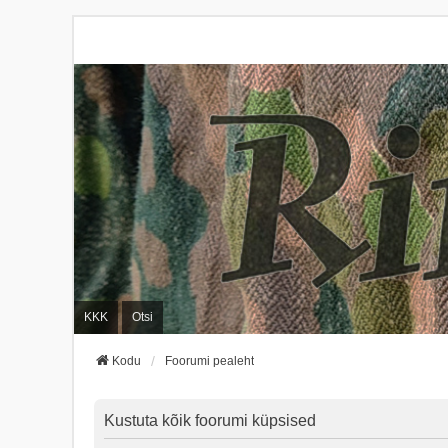
KKK
Otsi
Kodu
Foorumi pealeht
Kustuta kõik foorumi küpsised