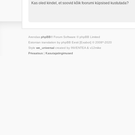
Kas oled kindel, et soovid kõik foorumi küpsised kustutada?
Arendas
phpBB
® Forum Software © phpBB Limited
Estonian translation by phpBB Eesti [Exabot] © 2008*-2020
Style
we_universal
created by INVENTEA & v12mike
Privaatsus
|
Kasutajatingimused