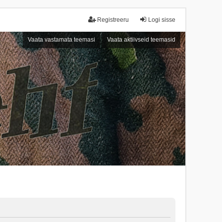
Registreeru
Logi sisse
Vaata vastamata teemasi
Vaata aktiivseid teemasid