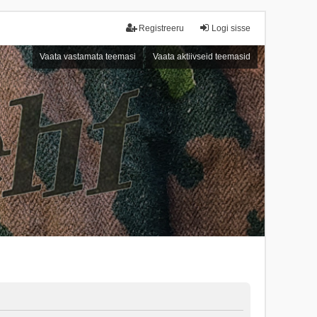
Registreeru
Logi sisse
Vaata vastamata teemasi
Vaata aktiivseid teemasid