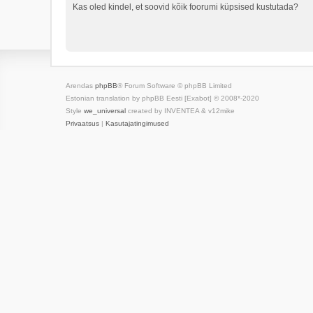
Kas oled kindel, et soovid kõik foorumi küpsised kustutada?
Arendas
phpBB
® Forum Software © phpBB Limited
Estonian translation by phpBB Eesti [Exabot] © 2008*-2020
Style
we_universal
created by INVENTEA & v12mike
Privaatsus
|
Kasutajatingimused