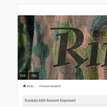
KKK
Otsi
Kodu
Foorumi pealeht
Kustuta kõik foorumi küpsised