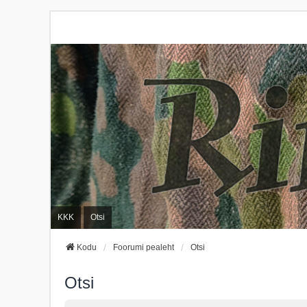
KKK
Otsi
Kodu
Foorumi pealeht
Otsi
Otsi