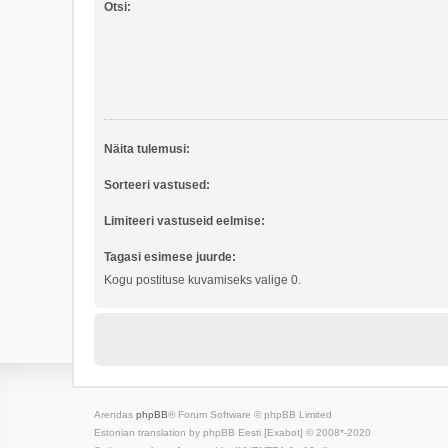
Otsi:
Näita tulemusi:
Sorteeri vastused:
Limiteeri vastuseid eelmise:
Tagasi esimese juurde:
Kogu postituse kuvamiseks valige 0.
Arendas
phpBB
® Forum Software © phpBB Limited
Estonian translation by phpBB Eesti [Exabot] © 2008*-2020