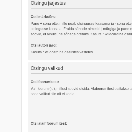
Otsingu järjestus
Otsi märksõnu:
Pane
+
sõna ette, mille peab otsingusse kaasama ja
-
sõna ette,
otsingusse kaasata. Eralda sõnade nimekiri
|
märgiga ja pane n
soovid, et ainult ühe sõnaga otsitaks. Kasuta * wildcardina osali
Otsi autori järgi:
Kasuta * wildcardina osalistes vastetes.
Otsingu valikud
Otsi foorumitest:
Vali foorumi(id), millest soovid otsida. Alafoorumitest otsitakse 
seda valikut siin all ei keela.
Otsi alamfoorumitest: