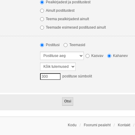
Pealkirjadest ja postitustest
Ainult postitustest
Teema pealkirjadest ainult
Teemade esimesed postitused ainult
Postitusi
Teemasid
Kasvav
Kahanev
postituse sümbolit
Kodu
Foorumi pealeht
Kontakt