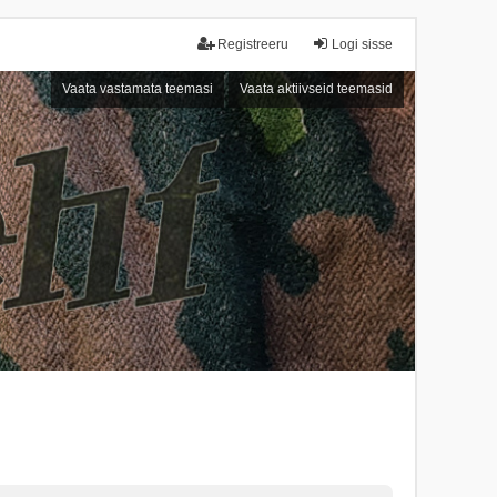
Registreeru
Logi sisse
Vaata vastamata teemasi
Vaata aktiivseid teemasid