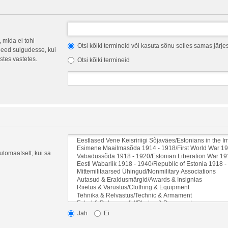
 mida ei tohi
Otsi kõiki termineid või kasuta sõnu selles samas järje
eed sulgudesse, kui
stes vastetes.
Otsi kõiki termineid
automaatselt, kui sa
Jah
Ei