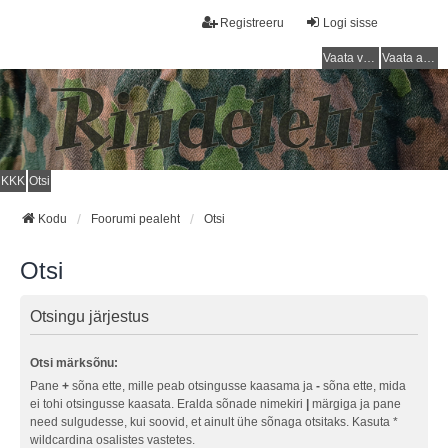
Registreeru
Logi sisse
Vaata vastamata teemasi
Vaata aktiivseid teemasid
KKK
Otsi
Kodu
Foorumi pealeht
Otsi
Otsi
Otsingu järjestus
Otsi märksõnu:
Pane
+
sõna ette, mille peab otsingusse kaasama ja
-
sõna ette, mida
ei tohi otsingusse kaasata. Eralda sõnade nimekiri
|
märgiga ja pane
need sulgudesse, kui soovid, et ainult ühe sõnaga otsitaks. Kasuta *
wildcardina osalistes vastetes.