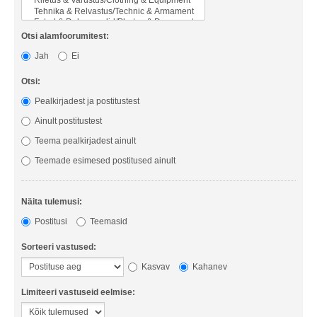
Otsi alamfoorumitest:
Jah
Ei
Otsi:
Pealkirjadest ja postitustest
Ainult postitustest
Teema pealkirjadest ainult
Teemade esimesed postitused ainult
Näita tulemusi:
Postitusi
Teemasid
Sorteeri vastused:
Kasvav
Kahanev
Limiteeri vastuseid eelmise: