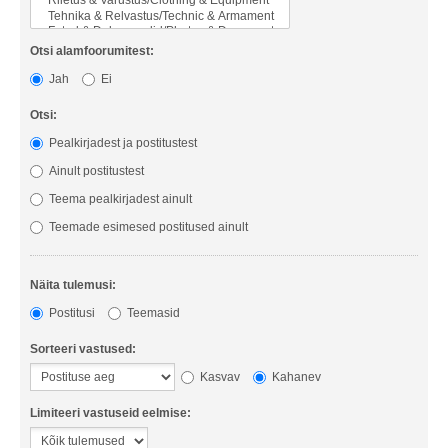
Otsi alamfoorumitest:
Jah
Ei
Otsi:
Pealkirjadest ja postitustest
Ainult postitustest
Teema pealkirjadest ainult
Teemade esimesed postitused ainult
Näita tulemusi:
Postitusi
Teemasid
Sorteeri vastused:
Kasvav
Kahanev
Limiteeri vastuseid eelmise: