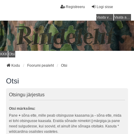
Registreeru
Logi sisse
Vaata vastamata teemasi
Vaata aktiivseid teemasid
KKK
Otsi
Kodu
Foorumi pealeht
Otsi
Otsi
Otsingu järjestus
Otsi märksõnu:
Pane
+
sõna ette, mille peab otsingusse kaasama ja
-
sõna ette, mida
ei tohi otsingusse kaasata. Eralda sõnade nimekiri
|
märgiga ja pane
need sulgudesse, kui soovid, et ainult ühe sõnaga otsitaks. Kasuta *
wildcardina osalistes vastetes.