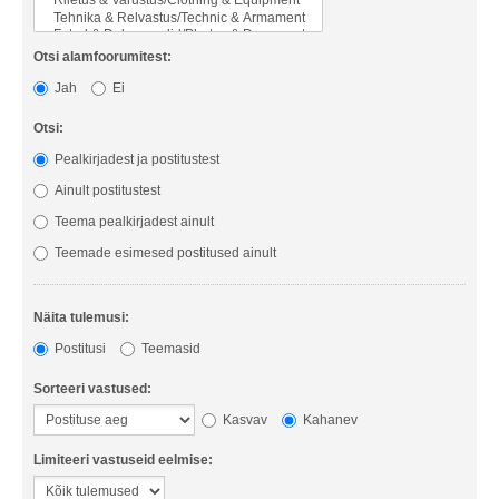
Otsi alamfoorumitest:
Jah
Ei
Otsi:
Pealkirjadest ja postitustest
Ainult postitustest
Teema pealkirjadest ainult
Teemade esimesed postitused ainult
Näita tulemusi:
Postitusi
Teemasid
Sorteeri vastused:
Kasvav
Kahanev
Limiteeri vastuseid eelmise: