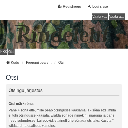
Registreeru
Logi sisse
Vaata vastamata teemasi
Vaata aktiivseid teemasid
KKK
Otsi
Kodu
Foorumi pealeht
Otsi
Otsi
Otsingu järjestus
Otsi märksõnu:
Pane
+
sõna ette, mille peab otsingusse kaasama ja
-
sõna ette, mida
ei tohi otsingusse kaasata. Eralda sõnade nimekiri
|
märgiga ja pane
need sulgudesse, kui soovid, et ainult ühe sõnaga otsitaks. Kasuta *
wildcardina osalistes vastetes.