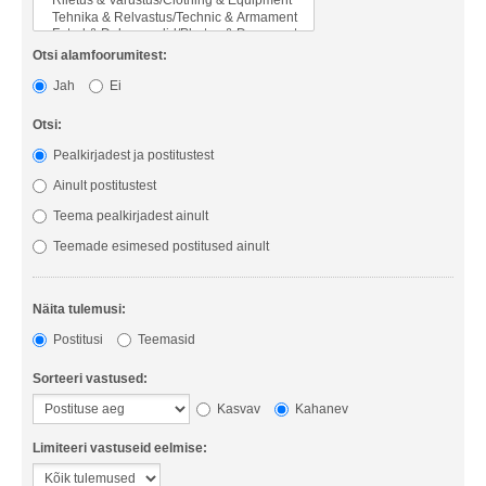
Otsi alamfoorumitest:
Jah
Ei
Otsi:
Pealkirjadest ja postitustest
Ainult postitustest
Teema pealkirjadest ainult
Teemade esimesed postitused ainult
Näita tulemusi:
Postitusi
Teemasid
Sorteeri vastused:
Kasvav
Kahanev
Limiteeri vastuseid eelmise: