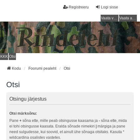
Registreeru
Logi sisse
Vaata vastamata teemasi
Vaata aktiivseid teemasid
KKK
Otsi
Kodu
Foorumi pealeht
Otsi
Otsi
Otsingu järjestus
Otsi märksõnu:
Pane
+
sõna ette, mille peab otsingusse kaasama ja
-
sõna ette, mida
ei tohi otsingusse kaasata. Eralda sõnade nimekiri
|
märgiga ja pane
need sulgudesse, kui soovid, et ainult ühe sõnaga otsitaks. Kasuta *
wildcardina osalistes vastetes.