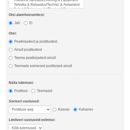
Otsi alamfoorumitest:
Jah
Ei
Otsi:
Pealkirjadest ja postitustest
Ainult postitustest
Teema pealkirjadest ainult
Teemade esimesed postitused ainult
Näita tulemusi:
Postitusi
Teemasid
Sorteeri vastused:
Kasvav
Kahanev
Limiteeri vastuseid eelmise: