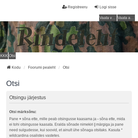
Registreeru
Logi sisse
Vaata vastamata teemasi
Vaata aktiivseid teemasid
KKK
Otsi
Kodu
Foorumi pealeht
Otsi
Otsi
Otsingu järjestus
Otsi märksõnu:
Pane
+
sõna ette, mille peab otsingusse kaasama ja
-
sõna ette, mida
ei tohi otsingusse kaasata. Eralda sõnade nimekiri
|
märgiga ja pane
need sulgudesse, kui soovid, et ainult ühe sõnaga otsitaks. Kasuta *
wildcardina osalistes vastetes.