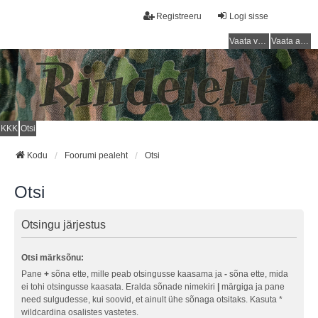
Registreeru
Logi sisse
Vaata vastamata teemasi
Vaata aktiivseid teemasid
KKK
Otsi
Kodu
Foorumi pealeht
Otsi
Otsi
Otsingu järjestus
Otsi märksõnu:
Pane
+
sõna ette, mille peab otsingusse kaasama ja
-
sõna ette, mida
ei tohi otsingusse kaasata. Eralda sõnade nimekiri
|
märgiga ja pane
need sulgudesse, kui soovid, et ainult ühe sõnaga otsitaks. Kasuta *
wildcardina osalistes vastetes.