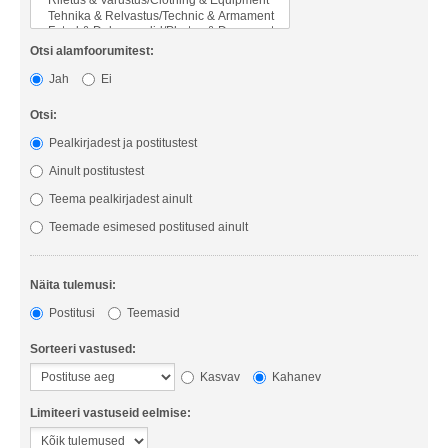
Otsi alamfoorumitest:
Jah
Ei
Otsi:
Pealkirjadest ja postitustest
Ainult postitustest
Teema pealkirjadest ainult
Teemade esimesed postitused ainult
Näita tulemusi:
Postitusi
Teemasid
Sorteeri vastused:
Kasvav
Kahanev
Limiteeri vastuseid eelmise: