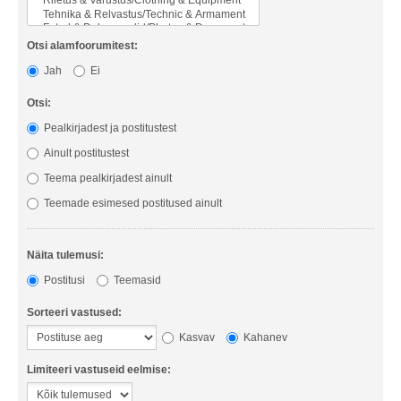
Otsi alamfoorumitest:
Jah
Ei
Otsi:
Pealkirjadest ja postitustest
Ainult postitustest
Teema pealkirjadest ainult
Teemade esimesed postitused ainult
Näita tulemusi:
Postitusi
Teemasid
Sorteeri vastused:
Kasvav
Kahanev
Limiteeri vastuseid eelmise: