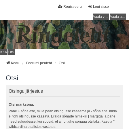
Registreeru
Logi sisse
Vaata vastamata teemasi
Vaata aktiivseid teemasid
KKK
Otsi
Kodu
Foorumi pealeht
Otsi
Otsi
Otsingu järjestus
Otsi märksõnu:
Pane
+
sõna ette, mille peab otsingusse kaasama ja
-
sõna ette, mida
ei tohi otsingusse kaasata. Eralda sõnade nimekiri
|
märgiga ja pane
need sulgudesse, kui soovid, et ainult ühe sõnaga otsitaks. Kasuta *
wildcardina osalistes vastetes.