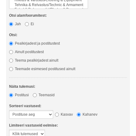
Otsi alamfoorumitest:
Jah
Ei
Otsi:
Pealkirjadest ja postitustest
Ainult postitustest
Teema pealkirjadest ainult
Teemade esimesed postitused ainult
Näita tulemusi:
Postitusi
Teemasid
Sorteeri vastused:
Kasvav
Kahanev
Limiteeri vastuseid eelmise: