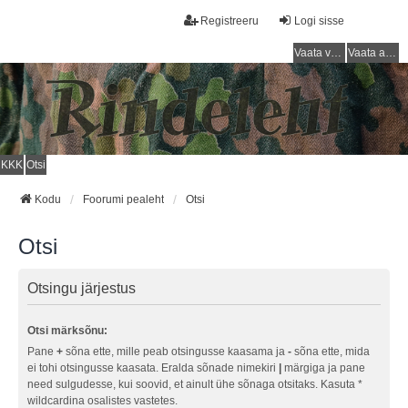
Registreeru
Logi sisse
Vaata vastamata teemasi
Vaata aktiivseid teemasid
KKK
Otsi
Kodu
Foorumi pealeht
Otsi
Otsi
Otsingu järjestus
Otsi märksõnu:
Pane
+
sõna ette, mille peab otsingusse kaasama ja
-
sõna ette, mida
ei tohi otsingusse kaasata. Eralda sõnade nimekiri
|
märgiga ja pane
need sulgudesse, kui soovid, et ainult ühe sõnaga otsitaks. Kasuta *
wildcardina osalistes vastetes.