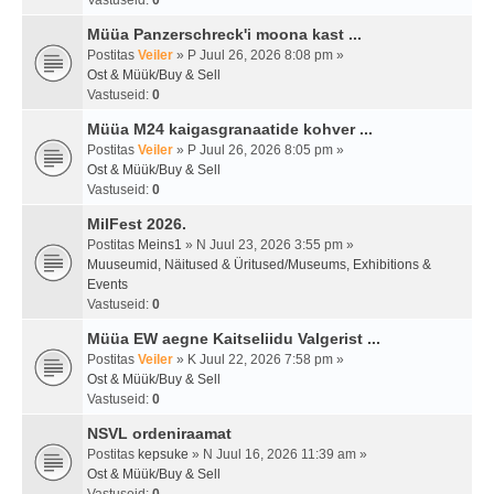
Vastuseid:
0
Müüa Panzerschreck'i moona kast ...
Postitas
Veiler
» P Juul 26, 2026 8:08 pm »
Ost & Müük/Buy & Sell
Vastuseid:
0
Müüa M24 kaigasgranaatide kohver ...
Postitas
Veiler
» P Juul 26, 2026 8:05 pm »
Ost & Müük/Buy & Sell
Vastuseid:
0
MilFest 2026.
Postitas
Meins1
» N Juul 23, 2026 3:55 pm »
Muuseumid, Näitused & Üritused/Museums, Exhibitions &
Events
Vastuseid:
0
Müüa EW aegne Kaitseliidu Valgerist ...
Postitas
Veiler
» K Juul 22, 2026 7:58 pm »
Ost & Müük/Buy & Sell
Vastuseid:
0
NSVL ordeniraamat
Postitas
kepsuke
» N Juul 16, 2026 11:39 am »
Ost & Müük/Buy & Sell