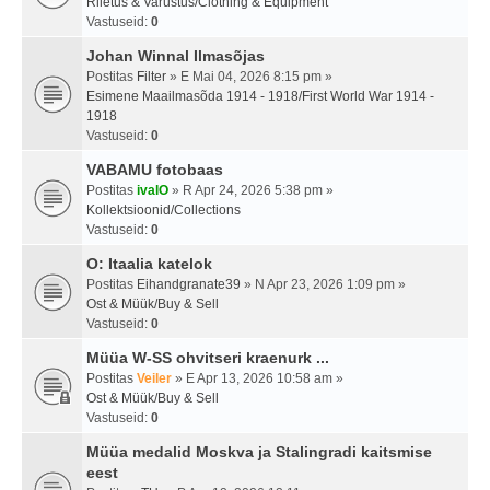
Riietus & Varustus/Clothing & Equipment
Vastuseid:
0
Johan Winnal Ilmasõjas
Postitas
Filter
» E Mai 04, 2026 8:15 pm »
Esimene Maailmasõda 1914 - 1918/First World War 1914 -
1918
Vastuseid:
0
VABAMU fotobaas
Postitas
ivalO
» R Apr 24, 2026 5:38 pm »
Kollektsioonid/Collections
Vastuseid:
0
O: Itaalia katelok
Postitas
Eihandgranate39
» N Apr 23, 2026 1:09 pm »
Ost & Müük/Buy & Sell
Vastuseid:
0
Müüa W-SS ohvitseri kraenurk ...
Postitas
Veiler
» E Apr 13, 2026 10:58 am »
Ost & Müük/Buy & Sell
Vastuseid:
0
Müüa medalid Moskva ja Stalingradi kaitsmise
eest