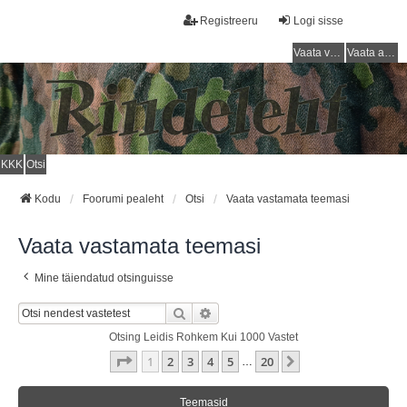
Registreeru
Logi sisse
Vaata vastamata teemasi
Vaata aktiivseid teemasid
KKK
Otsi
Kodu
Foorumi pealeht
Otsi
Vaata vastamata teemasi
Vaata vastamata teemasi
Mine täiendatud otsinguisse
Otsi
Täiendatud Otsing
Otsing Leidis Rohkem Kui 1000 Vastet
1
. Leht
20
-st
1
2
3
4
5
20
Järgmine
…
Teemasid