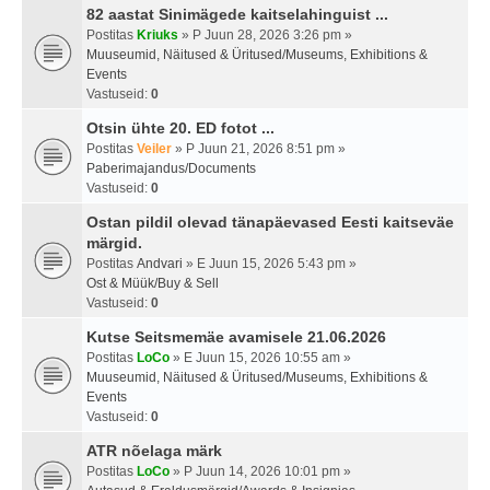
82 aastat Sinimägede kaitselahinguist ...
Postitas
Kriuks
» P Juun 28, 2026 3:26 pm »
Muuseumid, Näitused & Üritused/Museums, Exhibitions &
Events
Vastuseid:
0
Otsin ühte 20. ED fotot ...
Postitas
Veiler
» P Juun 21, 2026 8:51 pm »
Paberimajandus/Documents
Vastuseid:
0
Ostan pildil olevad tänapäevased Eesti kaitseväe
märgid.
Postitas
Andvari
» E Juun 15, 2026 5:43 pm »
Ost & Müük/Buy & Sell
Vastuseid:
0
Kutse Seitsmemäe avamisele 21.06.2026
Postitas
LoCo
» E Juun 15, 2026 10:55 am »
Muuseumid, Näitused & Üritused/Museums, Exhibitions &
Events
Vastuseid:
0
ATR nõelaga märk
Postitas
LoCo
» P Juun 14, 2026 10:01 pm »