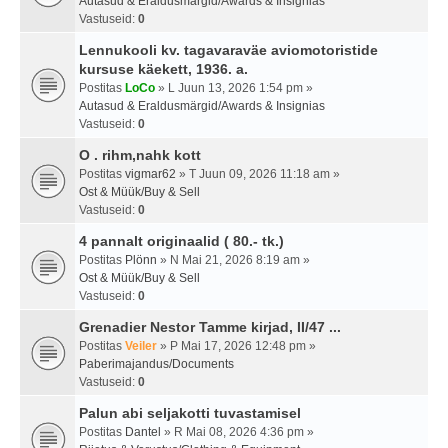
Autasud & Eraldusmärgid/Awards & Insignias
Vastuseid:
0
Lennukooli kv. tagavaraväe aviomotoristide
kursuse käekett, 1936. a.
Postitas
LoCo
» L Juun 13, 2026 1:54 pm »
Autasud & Eraldusmärgid/Awards & Insignias
Vastuseid:
0
O . rihm,nahk kott
Postitas
vigmar62
» T Juun 09, 2026 11:18 am »
Ost & Müük/Buy & Sell
Vastuseid:
0
4 pannalt originaalid ( 80.- tk.)
Postitas
Plönn
» N Mai 21, 2026 8:19 am »
Ost & Müük/Buy & Sell
Vastuseid:
0
Grenadier Nestor Tamme kirjad, II/47 ...
Postitas
Veiler
» P Mai 17, 2026 12:48 pm »
Paberimajandus/Documents
Vastuseid:
0
Palun abi seljakotti tuvastamisel
Postitas
Dantel
» R Mai 08, 2026 4:36 pm »