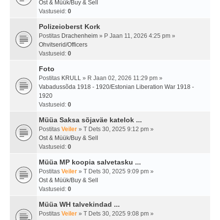
Ost & Müük/Buy & Sell
Vastuseid:
0
Polizeioberst Kork
Postitas
Drachenheim
» P Jaan 11, 2026 4:25 pm »
Ohvitserid/Officers
Vastuseid:
0
Foto
Postitas
KRULL
» R Jaan 02, 2026 11:29 pm »
Vabadussõda 1918 - 1920/Estonian Liberation War 1918 -
1920
Vastuseid:
0
Müüa Saksa sõjaväe katelok ...
Postitas
Veiler
» T Dets 30, 2025 9:12 pm »
Ost & Müük/Buy & Sell
Vastuseid:
0
Müüa MP koopia salvetasku ...
Postitas
Veiler
» T Dets 30, 2025 9:09 pm »
Ost & Müük/Buy & Sell
Vastuseid:
0
Müüa WH talvekindad ...
Postitas
Veiler
» T Dets 30, 2025 9:08 pm »