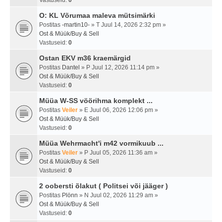
Vastuseid:
0
O: KL Võrumaa maleva mütsimärki
Postitas
-martin10-
» T Juul 14, 2026 2:32 pm »
Ost & Müük/Buy & Sell
Vastuseid:
0
Ostan EKV m36 kraemärgid
Postitas
Dantel
» P Juul 12, 2026 11:14 pm »
Ost & Müük/Buy & Sell
Vastuseid:
0
Müüa W-SS vöörihma komplekt ...
Postitas
Veiler
» E Juul 06, 2026 12:06 pm »
Ost & Müük/Buy & Sell
Vastuseid:
0
Müüa Wehrmacht'i m42 vormikuub ...
Postitas
Veiler
» P Juul 05, 2026 11:36 am »
Ost & Müük/Buy & Sell
Vastuseid:
0
2 oobersti õlakut ( Politsei või jääger )
Postitas
Plönn
» N Juul 02, 2026 11:29 am »
Ost & Müük/Buy & Sell
Vastuseid:
0