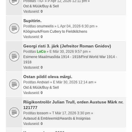
Postitas
-TU-
» P Apr 12, 2026 12:11 pm »
Ost & Müük/Buy & Sell
Vastuseid:
0
Supitirin.
Postitas
onumeelis
» L Apr 04, 2026 6:30 pm »
Kööginurk/From Cutlery to Fieldkitchens
Vastuseid:
0
Georgi risti 3. järk (Jefreitor Roman Gnidov)
Postitas
LoCo
» E Mär 30, 2026 9:57 pm »
Esimene Maailmasõda 1914 - 1918/First World War 1914 -
1918
Vastuseid:
0
Ostan pildil oleva märgi.
Postitas
Andvari
» E Mär 30, 2026 12:14 am »
Ost & Müük/Buy & Sell
Vastuseid:
0
Riigikontrolör Julian Trull, orden Austuse Märk nr.
121777
Postitas
tossom
» T Mär 17, 2026 3:30 pm »
Autasud & Embleemid/Awards & Insignias
Vastuseid:
0