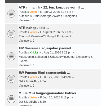
ATR rinnamärk 22. terr. korpuse vormil ...
Postitas
Veiler
» E Aug 03, 2026 3:37 pm »
Autasud & Eraldusmärgid/Awards & Insignias
Vastuseid:
0
ATR nahkpüksid ...
Postitas
Veiler
» E Aug 03, 2026 3:27 pm »
Riietus & Varustus/Clothing & Equipment
Vastuseid:
0
XIV Saaremaa sõjaajaloo päevad ...
Postitas
Kriuks
» L Aug 01, 2026 8:23 pm »
Muuseumid, Näitused & Üritused/Museums, Exhibitions &
Events
Vastuseid:
0
EW Punase Risti teenetemärk ...
Postitas
Veiler
» E Juul 27, 2026 3:49 pm »
Ost & Müük/Buy & Sell
Vastuseid:
0
Müüa M24 kaigasgranaatide kohver ...
Postitas
Veiler
» P Juul 26, 2026 8:11 pm »
Ost & Müük/Buy & Sell