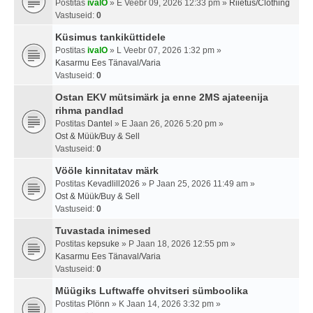
Postitas
ivalO
» E Veebr 09, 2026 12:33 pm »
Riietus/Clothing
Vastuseid:
0
Küsimus tankiküttidele
Postitas
ivalO
» L Veebr 07, 2026 1:32 pm »
Kasarmu Ees Tänaval/Varia
Vastuseid:
0
Ostan EKV mütsimärk ja enne 2MS ajateenija
rihma pandlad
Postitas
Dantel
» E Jaan 26, 2026 5:20 pm »
Ost & Müük/Buy & Sell
Vastuseid:
0
Vööle kinnitatav märk
Postitas
Kevadlill2026
» P Jaan 25, 2026 11:49 am »
Ost & Müük/Buy & Sell
Vastuseid:
0
Tuvastada inimesed
Postitas
kepsuke
» P Jaan 18, 2026 12:55 pm »
Kasarmu Ees Tänaval/Varia
Vastuseid:
0
Müügiks Luftwaffe ohvitseri sümboolika
Postitas
Plönn
» K Jaan 14, 2026 3:32 pm »