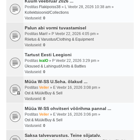
Kuum veebruar 2026 ...
Postitas
Flakipoiss38
» L Veebr 28, 2026 10:38 am »
Kollektsioonid/Collections
Vastuseid:
0
Palun abi vormi tuvastamisel
Postitas
Mari!
» P Veebr 22, 2026 4:05 pm »
Riietus & Varustus/Clothing & Equipment
Vastuseid:
0
Tartust Eesti Leegioni
Postitas
ivalO
» P Veebr 22, 2026 3:29 pm »
Üksused & Lahingud/Units & Battles
Vastuseid:
0
Müüa W-SS U.Scha. õlakud ...
Postitas
Veiler
» E Veebr 16, 2026 3:08 pm »
Ost & Müük/Buy & Sell
Vastuseid:
0
Müüa W-SS ohvitseri vöörihma pannal ...
Postitas
Veiler
» E Veebr 16, 2026 3:06 pm »
Ost & Müük/Buy & Sell
Vastuseid:
0
Saksa talvevarustus. Teine sõjatalv.