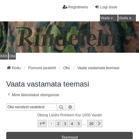
Registreeru
Logi sisse
Vaata vastamata teemasi
Vaata aktiivseid teemasid
KKK
Otsi
Kodu
Foorumi pealeht
Otsi
Vaata vastamata teemasi
Vaata vastamata teemasi
Mine täiendatud otsinguisse
Otsi
Täiendatud Otsing
Otsing Leidis Rohkem Kui 1000 Vastet
1
. Leht
20
-st
1
2
3
4
5
20
Järgmine
…
Teemasid