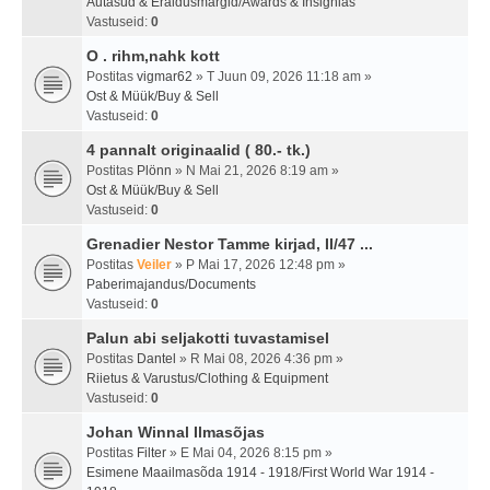
Autasud & Eraldusmärgid/Awards & Insignias
Vastuseid:
0
O . rihm,nahk kott
Postitas
vigmar62
» T Juun 09, 2026 11:18 am »
Ost & Müük/Buy & Sell
Vastuseid:
0
4 pannalt originaalid ( 80.- tk.)
Postitas
Plönn
» N Mai 21, 2026 8:19 am »
Ost & Müük/Buy & Sell
Vastuseid:
0
Grenadier Nestor Tamme kirjad, II/47 ...
Postitas
Veiler
» P Mai 17, 2026 12:48 pm »
Paberimajandus/Documents
Vastuseid:
0
Palun abi seljakotti tuvastamisel
Postitas
Dantel
» R Mai 08, 2026 4:36 pm »
Riietus & Varustus/Clothing & Equipment
Vastuseid:
0
Johan Winnal Ilmasõjas
Postitas
Filter
» E Mai 04, 2026 8:15 pm »
Esimene Maailmasõda 1914 - 1918/First World War 1914 -