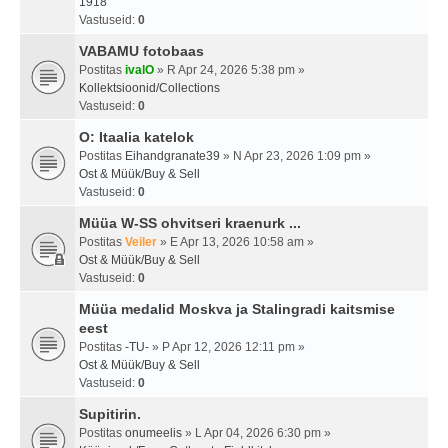
1918
Vastuseid:
0
VABAMU fotobaas
Postitas
ivalO
» R Apr 24, 2026 5:38 pm »
Kollektsioonid/Collections
Vastuseid:
0
O: Itaalia katelok
Postitas
Eihandgranate39
» N Apr 23, 2026 1:09 pm »
Ost & Müük/Buy & Sell
Vastuseid:
0
Müüa W-SS ohvitseri kraenurk ...
Postitas
Veiler
» E Apr 13, 2026 10:58 am »
Ost & Müük/Buy & Sell
Vastuseid:
0
Müüa medalid Moskva ja Stalingradi kaitsmise
eest
Postitas
-TU-
» P Apr 12, 2026 12:11 pm »
Ost & Müük/Buy & Sell
Vastuseid:
0
Supitirin.
Postitas
onumeelis
» L Apr 04, 2026 6:30 pm »