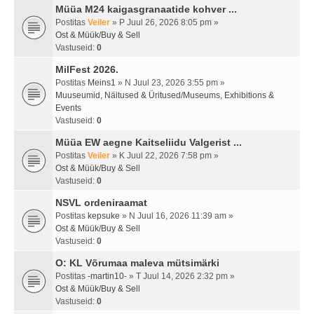
Müüa M24 kaigasgranaatide kohver ...
Postitas
Veiler
» P Juul 26, 2026 8:05 pm »
Ost & Müük/Buy & Sell
Vastuseid:
0
MilFest 2026.
Postitas
Meins1
» N Juul 23, 2026 3:55 pm »
Muuseumid, Näitused & Üritused/Museums, Exhibitions &
Events
Vastuseid:
0
Müüa EW aegne Kaitseliidu Valgerist ...
Postitas
Veiler
» K Juul 22, 2026 7:58 pm »
Ost & Müük/Buy & Sell
Vastuseid:
0
NSVL ordeniraamat
Postitas
kepsuke
» N Juul 16, 2026 11:39 am »
Ost & Müük/Buy & Sell
Vastuseid:
0
O: KL Võrumaa maleva mütsimärki
Postitas
-martin10-
» T Juul 14, 2026 2:32 pm »
Ost & Müük/Buy & Sell
Vastuseid:
0