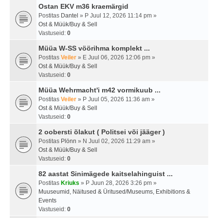
Ostan EKV m36 kraemärgid
Postitas
Dantel
» P Juul 12, 2026 11:14 pm »
Ost & Müük/Buy & Sell
Vastuseid:
0
Müüa W-SS vöörihma komplekt ...
Postitas
Veiler
» E Juul 06, 2026 12:06 pm »
Ost & Müük/Buy & Sell
Vastuseid:
0
Müüa Wehrmacht'i m42 vormikuub ...
Postitas
Veiler
» P Juul 05, 2026 11:36 am »
Ost & Müük/Buy & Sell
Vastuseid:
0
2 oobersti õlakut ( Politsei või jääger )
Postitas
Plönn
» N Juul 02, 2026 11:29 am »
Ost & Müük/Buy & Sell
Vastuseid:
0
82 aastat Sinimägede kaitselahinguist ...
Postitas
Kriuks
» P Juun 28, 2026 3:26 pm »
Muuseumid, Näitused & Üritused/Museums, Exhibitions &
Events
Vastuseid:
0