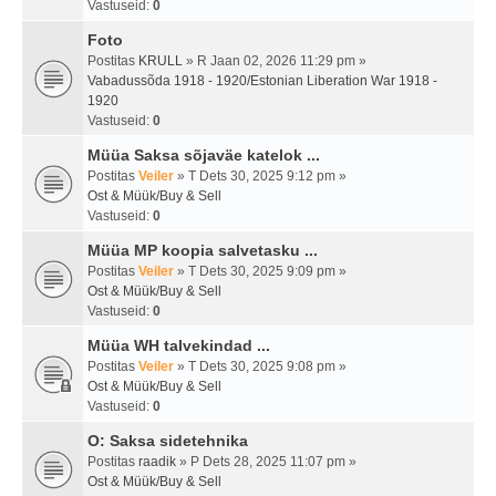
Vastuseid:
0
Foto
Postitas
KRULL
» R Jaan 02, 2026 11:29 pm »
Vabadussõda 1918 - 1920/Estonian Liberation War 1918 -
1920
Vastuseid:
0
Müüa Saksa sõjaväe katelok ...
Postitas
Veiler
» T Dets 30, 2025 9:12 pm »
Ost & Müük/Buy & Sell
Vastuseid:
0
Müüa MP koopia salvetasku ...
Postitas
Veiler
» T Dets 30, 2025 9:09 pm »
Ost & Müük/Buy & Sell
Vastuseid:
0
Müüa WH talvekindad ...
Postitas
Veiler
» T Dets 30, 2025 9:08 pm »
Ost & Müük/Buy & Sell
Vastuseid:
0
O: Saksa sidetehnika
Postitas
raadik
» P Dets 28, 2025 11:07 pm »
Ost & Müük/Buy & Sell