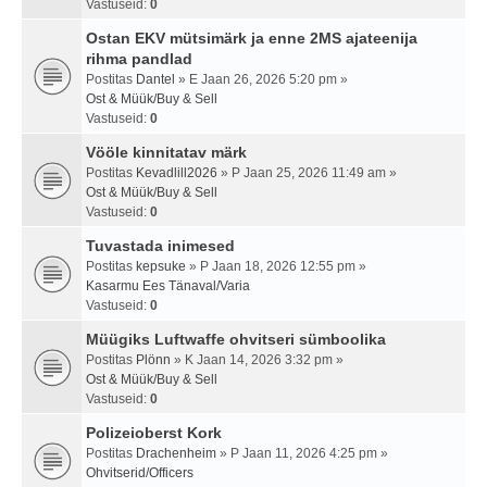
Vastuseid:
0
Ostan EKV mütsimärk ja enne 2MS ajateenija
rihma pandlad
Postitas
Dantel
» E Jaan 26, 2026 5:20 pm »
Ost & Müük/Buy & Sell
Vastuseid:
0
Vööle kinnitatav märk
Postitas
Kevadlill2026
» P Jaan 25, 2026 11:49 am »
Ost & Müük/Buy & Sell
Vastuseid:
0
Tuvastada inimesed
Postitas
kepsuke
» P Jaan 18, 2026 12:55 pm »
Kasarmu Ees Tänaval/Varia
Vastuseid:
0
Müügiks Luftwaffe ohvitseri sümboolika
Postitas
Plönn
» K Jaan 14, 2026 3:32 pm »
Ost & Müük/Buy & Sell
Vastuseid:
0
Polizeioberst Kork
Postitas
Drachenheim
» P Jaan 11, 2026 4:25 pm »
Ohvitserid/Officers