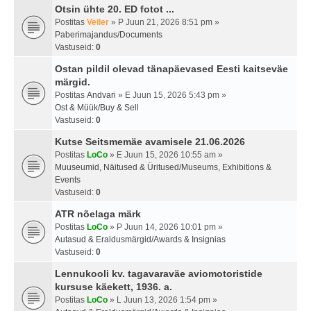
Otsin ühte 20. ED fotot ...
Postitas
Veiler
» P Juun 21, 2026 8:51 pm »
Paberimajandus/Documents
Vastuseid:
0
Ostan pildil olevad tänapäevased Eesti kaitseväe
märgid.
Postitas
Andvari
» E Juun 15, 2026 5:43 pm »
Ost & Müük/Buy & Sell
Vastuseid:
0
Kutse Seitsmemäe avamisele 21.06.2026
Postitas
LoCo
» E Juun 15, 2026 10:55 am »
Muuseumid, Näitused & Üritused/Museums, Exhibitions &
Events
Vastuseid:
0
ATR nõelaga märk
Postitas
LoCo
» P Juun 14, 2026 10:01 pm »
Autasud & Eraldusmärgid/Awards & Insignias
Vastuseid:
0
Lennukooli kv. tagavaraväe aviomotoristide
kursuse käekett, 1936. a.
Postitas
LoCo
» L Juun 13, 2026 1:54 pm »