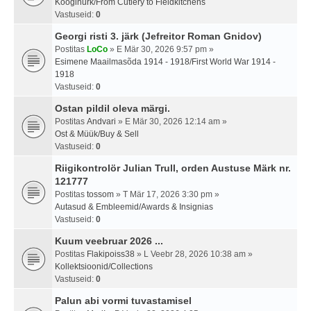
Kööginurk/From Cutlery to Fieldkitchens
Vastuseid:
0
Georgi risti 3. järk (Jefreitor Roman Gnidov)
Postitas
LoCo
» E Mär 30, 2026 9:57 pm »
Esimene Maailmasõda 1914 - 1918/First World War 1914 -
1918
Vastuseid:
0
Ostan pildil oleva märgi.
Postitas
Andvari
» E Mär 30, 2026 12:14 am »
Ost & Müük/Buy & Sell
Vastuseid:
0
Riigikontrolör Julian Trull, orden Austuse Märk nr.
121777
Postitas
tossom
» T Mär 17, 2026 3:30 pm »
Autasud & Embleemid/Awards & Insignias
Vastuseid:
0
Kuum veebruar 2026 ...
Postitas
Flakipoiss38
» L Veebr 28, 2026 10:38 am »
Kollektsioonid/Collections
Vastuseid:
0
Palun abi vormi tuvastamisel