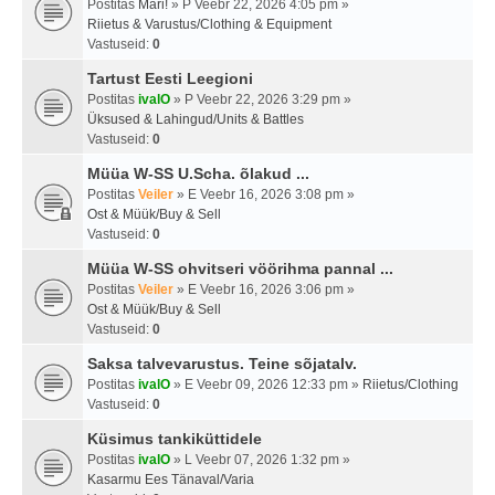
Postitas
Mari!
» P Veebr 22, 2026 4:05 pm »
Riietus & Varustus/Clothing & Equipment
Vastuseid:
0
Tartust Eesti Leegioni
Postitas
ivalO
» P Veebr 22, 2026 3:29 pm »
Üksused & Lahingud/Units & Battles
Vastuseid:
0
Müüa W-SS U.Scha. õlakud ...
Postitas
Veiler
» E Veebr 16, 2026 3:08 pm »
Ost & Müük/Buy & Sell
Vastuseid:
0
Müüa W-SS ohvitseri vöörihma pannal ...
Postitas
Veiler
» E Veebr 16, 2026 3:06 pm »
Ost & Müük/Buy & Sell
Vastuseid:
0
Saksa talvevarustus. Teine sõjatalv.
Postitas
ivalO
» E Veebr 09, 2026 12:33 pm »
Riietus/Clothing
Vastuseid:
0
Küsimus tankiküttidele
Postitas
ivalO
» L Veebr 07, 2026 1:32 pm »
Kasarmu Ees Tänaval/Varia