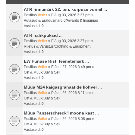
ATR rinnamärk 22. terr. korpuse vormil ...
Postitas
Veiler
» E Aug 03, 2026 3:37 pm »
Autasud & Eraldusmärgid/Awards & Insignias
Vastuseid:
0
ATR nahkpüksid ...
Postitas
Veiler
» E Aug 03, 2026 3:27 pm »
Riietus & Varustus/Clothing & Equipment
Vastuseid:
0
EW Punase Risti teenetemärk ...
Postitas
Veiler
» E Juul 27, 2026 3:49 pm »
Ost & Müük/Buy & Sell
Vastuseid:
0
Müüa M24 kaigasgranaatide kohver ...
Postitas
Veiler
» P Juul 26, 2026 8:11 pm »
Ost & Müük/Buy & Sell
Vastuseid:
0
Müüa Panzerschreck'i moona kast ...
Postitas
Veiler
» P Juul 26, 2026 8:08 pm »
Ost & Müük/Buy & Sell
Vastuseid:
0