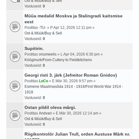
Ost & Müük/Buy & Sell
Vastuseid:
0
Müüa medalid Moskva ja Stalingradi kaitsmise
eest
Postitas
-TU-
» P Apr 12, 2026 12:11 pm »
Ost & Müük/Buy & Sell
Vastuseid:
0
Supitirin.
Postitas
onumeelis
» L Apr 04, 2026 6:30 pm »
Kööginurk/From Cutlery to Fieldkitchens
Vastuseid:
0
Georgi risti 3. järk (Jefreitor Roman Gnidov)
Postitas
LoCo
» E Mär 30, 2026 9:57 pm »
Esimene Maailmasõda 1914 - 1918/First World War 1914 -
1918
Vastuseid:
0
Ostan pildil oleva märgi.
Postitas
Andvari
» E Mär 30, 2026 12:14 am »
Ost & Müük/Buy & Sell
Vastuseid:
0
Riigikontrolör Julian Trull, orden Austuse Märk nr.