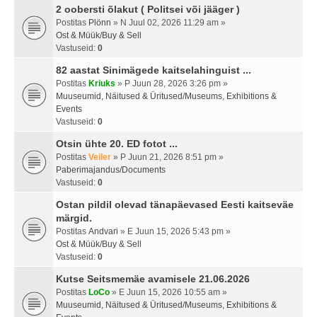
2 oobersti õlakut ( Politsei või jääger )
Postitas
Plönn
» N Juul 02, 2026 11:29 am »
Ost & Müük/Buy & Sell
Vastuseid:
0
82 aastat Sinimägede kaitselahinguist ...
Postitas
Kriuks
» P Juun 28, 2026 3:26 pm »
Muuseumid, Näitused & Üritused/Museums, Exhibitions &
Events
Vastuseid:
0
Otsin ühte 20. ED fotot ...
Postitas
Veiler
» P Juun 21, 2026 8:51 pm »
Paberimajandus/Documents
Vastuseid:
0
Ostan pildil olevad tänapäevased Eesti kaitseväe
märgid.
Postitas
Andvari
» E Juun 15, 2026 5:43 pm »
Ost & Müük/Buy & Sell
Vastuseid:
0
Kutse Seitsmemäe avamisele 21.06.2026
Postitas
LoCo
» E Juun 15, 2026 10:55 am »
Muuseumid, Näitused & Üritused/Museums, Exhibitions &