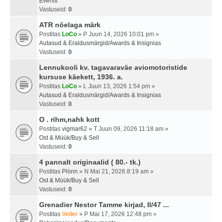
Events
Vastuseid:
0
ATR nõelaga märk
Postitas
LoCo
» P Juun 14, 2026 10:01 pm »
Autasud & Eraldusmärgid/Awards & Insignias
Vastuseid:
0
Lennukooli kv. tagavaraväe aviomotoristide
kursuse käekett, 1936. a.
Postitas
LoCo
» L Juun 13, 2026 1:54 pm »
Autasud & Eraldusmärgid/Awards & Insignias
Vastuseid:
0
O . rihm,nahk kott
Postitas
vigmar62
» T Juun 09, 2026 11:18 am »
Ost & Müük/Buy & Sell
Vastuseid:
0
4 pannalt originaalid ( 80.- tk.)
Postitas
Plönn
» N Mai 21, 2026 8:19 am »
Ost & Müük/Buy & Sell
Vastuseid:
0
Grenadier Nestor Tamme kirjad, II/47 ...
Postitas
Veiler
» P Mai 17, 2026 12:48 pm »