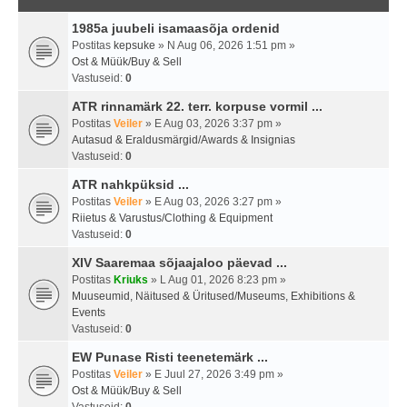
1985a juubeli isamaasõja ordenid
Postitas
kepsuke
» N Aug 06, 2026 1:51 pm »
Ost & Müük/Buy & Sell
Vastuseid:
0
ATR rinnamärk 22. terr. korpuse vormil ...
Postitas
Veiler
» E Aug 03, 2026 3:37 pm »
Autasud & Eraldusmärgid/Awards & Insignias
Vastuseid:
0
ATR nahkpüksid ...
Postitas
Veiler
» E Aug 03, 2026 3:27 pm »
Riietus & Varustus/Clothing & Equipment
Vastuseid:
0
XIV Saaremaa sõjaajaloo päevad ...
Postitas
Kriuks
» L Aug 01, 2026 8:23 pm »
Muuseumid, Näitused & Üritused/Museums, Exhibitions &
Events
Vastuseid:
0
EW Punase Risti teenetemärk ...
Postitas
Veiler
» E Juul 27, 2026 3:49 pm »
Ost & Müük/Buy & Sell