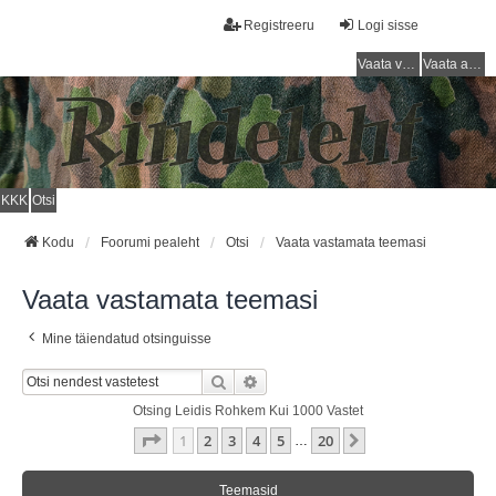
Registreeru
Logi sisse
Vaata vastamata teemasi
Vaata aktiivseid teemasid
KKK
Otsi
Kodu
Foorumi pealeht
Otsi
Vaata vastamata teemasi
Vaata vastamata teemasi
Mine täiendatud otsinguisse
Otsi
Täiendatud Otsing
Otsing Leidis Rohkem Kui 1000 Vastet
1
. Leht
20
-st
1
2
3
4
5
20
Järgmine
…
Teemasid