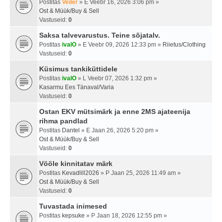
Postitas
Veiler
» E Veebr 16, 2026 3:06 pm »
Ost & Müük/Buy & Sell
Vastuseid:
0
Saksa talvevarustus. Teine sõjatalv.
Postitas
ivalO
» E Veebr 09, 2026 12:33 pm »
Riietus/Clothing
Vastuseid:
0
Küsimus tankiküttidele
Postitas
ivalO
» L Veebr 07, 2026 1:32 pm »
Kasarmu Ees Tänaval/Varia
Vastuseid:
0
Ostan EKV mütsimärk ja enne 2MS ajateenija
rihma pandlad
Postitas
Dantel
» E Jaan 26, 2026 5:20 pm »
Ost & Müük/Buy & Sell
Vastuseid:
0
Vööle kinnitatav märk
Postitas
Kevadlill2026
» P Jaan 25, 2026 11:49 am »
Ost & Müük/Buy & Sell
Vastuseid:
0
Tuvastada inimesed
Postitas
kepsuke
» P Jaan 18, 2026 12:55 pm »