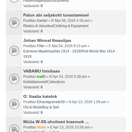
Paberimajandus/Documents
Vastuseid:
0
Palun abi seljakotti tuvastamisel
Postitas
Dantel
» R Mai 08, 2026 4:36 pm »
Riietus & Varustus/Clothing & Equipment
Vastuseid:
0
Johan Winnal Ilmasõjas
Postitas
Filter
» E Mai 04, 2026 8:15 pm »
Esimene Maailmasõda 1914 - 1918/First World War 1914 -
1918
Vastuseid:
0
VABAMU fotobaas
Postitas
ivalO
» R Apr 24, 2026 5:38 pm »
Kollektsioonid/Collections
Vastuseid:
0
O: Itaalia katelok
Postitas
Eihandgranate39
» N Apr 23, 2026 1:09 pm »
Ost & Müük/Buy & Sell
Vastuseid:
0
Müüa W-SS ohvitseri kraenurk ...
Postitas
Veiler
» E Apr 13, 2026 10:58 am »