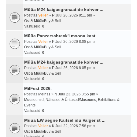
Vastuseid:
0
Müüa M24 kaigasgranaatide kohver ...
Postitas
Veiler
» P Juul 26, 2026 8:11 pm »
Ost & Müük/Buy & Sell
Vastuseid:
0
Müüa Panzerschreck'i moona kast ...
Postitas
Veiler
» P Juul 26, 2026 8:08 pm »
Ost & Müük/Buy & Sell
Vastuseid:
0
Müüa M24 kaigasgranaatide kohver ...
Postitas
Veiler
» P Juul 26, 2026 8:05 pm »
Ost & Müük/Buy & Sell
Vastuseid:
0
MilFest 2026.
Postitas
Meins1
» N Juul 23, 2026 3:55 pm »
Muuseumid, Näitused & Üritused/Museums, Exhibitions &
Events
Vastuseid:
0
Müüa EW aegne Kaitseliidu Valgerist ...
Postitas
Veiler
» K Juul 22, 2026 7:58 pm »
Ost & Müük/Buy & Sell