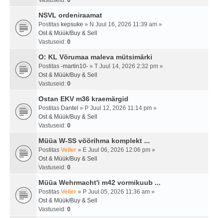
Vastuseid:
0
NSVL ordeniraamat
Postitas
kepsuke
» N Juul 16, 2026 11:39 am »
Ost & Müük/Buy & Sell
Vastuseid:
0
O: KL Võrumaa maleva mütsimärki
Postitas
-martin10-
» T Juul 14, 2026 2:32 pm »
Ost & Müük/Buy & Sell
Vastuseid:
0
Ostan EKV m36 kraemärgid
Postitas
Dantel
» P Juul 12, 2026 11:14 pm »
Ost & Müük/Buy & Sell
Vastuseid:
0
Müüa W-SS vöörihma komplekt ...
Postitas
Veiler
» E Juul 06, 2026 12:06 pm »
Ost & Müük/Buy & Sell
Vastuseid:
0
Müüa Wehrmacht'i m42 vormikuub ...
Postitas
Veiler
» P Juul 05, 2026 11:36 am »
Ost & Müük/Buy & Sell
Vastuseid:
0