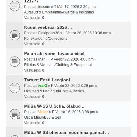
121777
Postitas
tossom
» T Mär 17, 2026 3:30 pm »
Autasud & Embleemid/Awards & Insignias
Vastuseid:
0
Kuum veebruar 2026 ...
Postitas
Flakipoiss38
» L Veebr 28, 2026 10:38 am »
Kollektsioonid/Collections
Vastuseid:
0
Palun abi vormi tuvastamisel
Postitas
Mari!
» P Veebr 22, 2026 4:05 pm »
Riietus & Varustus/Clothing & Equipment
Vastuseid:
0
Tartust Eesti Leegioni
Postitas
ivalO
» P Veebr 22, 2026 3:29 pm »
Üksused & Lahingud/Units & Battles
Vastuseid:
0
Müüa W-SS U.Scha. õlakud ...
Postitas
Veiler
» E Veebr 16, 2026 3:08 pm »
Ost & Müük/Buy & Sell
Vastuseid:
0
Müüa W-SS ohvitseri vöörihma pannal ...