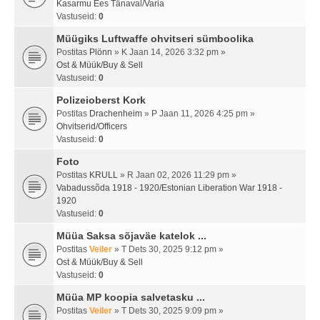
Kasarmu Ees Tänaval/Varia
Vastuseid:
0
Müügiks Luftwaffe ohvitseri sümboolika
Postitas
Plönn
» K Jaan 14, 2026 3:32 pm »
Ost & Müük/Buy & Sell
Vastuseid:
0
Polizeioberst Kork
Postitas
Drachenheim
» P Jaan 11, 2026 4:25 pm »
Ohvitserid/Officers
Vastuseid:
0
Foto
Postitas
KRULL
» R Jaan 02, 2026 11:29 pm »
Vabadussõda 1918 - 1920/Estonian Liberation War 1918 -
1920
Vastuseid:
0
Müüa Saksa sõjaväe katelok ...
Postitas
Veiler
» T Dets 30, 2025 9:12 pm »
Ost & Müük/Buy & Sell
Vastuseid:
0
Müüa MP koopia salvetasku ...
Postitas
Veiler
» T Dets 30, 2025 9:09 pm »