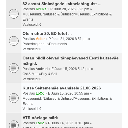
82 aastat Sinimägede kaitselahinguist ...
Postitas
Kriuks
» P Juun 28, 2026 3:26 pm »
Muuseumid, Näitused & Üritused/Museums, Exhibitions &
Events
Vastuseid:
0
Otsin ühte 20. ED fotot ...
Postitas
Veiler
» P Juun 21, 2026 8:51 pm »
Paberimajandus/Documents
Vastuseid:
0
Ostan pildil olevad tänapäevased Eesti kaitseväe
märgid.
Postitas
Andvari
» E Juun 15, 2026 5:43 pm »
Ost & Müük/Buy & Sell
Vastuseid:
0
Kutse Seitsmemäe avamisele 21.06.2026
Postitas
LoCo
» E Juun 15, 2026 10:55 am »
Muuseumid, Näitused & Üritused/Museums, Exhibitions &
Events
Vastuseid:
0
ATR nõelaga märk
Postitas
LoCo
» P Juun 14, 2026 10:01 pm »