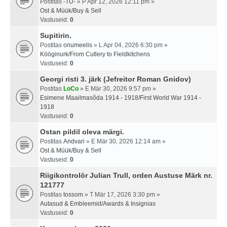
Postitas
-TU-
» P Apr 12, 2026 12:11 pm »
Ost & Müük/Buy & Sell
Vastuseid:
0
Supitirin.
Postitas
onumeelis
» L Apr 04, 2026 6:30 pm »
Kööginurk/From Cutlery to Fieldkitchens
Vastuseid:
0
Georgi risti 3. järk (Jefreitor Roman Gnidov)
Postitas
LoCo
» E Mär 30, 2026 9:57 pm »
Esimene Maailmasõda 1914 - 1918/First World War 1914 -
1918
Vastuseid:
0
Ostan pildil oleva märgi.
Postitas
Andvari
» E Mär 30, 2026 12:14 am »
Ost & Müük/Buy & Sell
Vastuseid:
0
Riigikontrolör Julian Trull, orden Austuse Märk nr.
121777
Postitas
tossom
» T Mär 17, 2026 3:30 pm »
Autasud & Embleemid/Awards & Insignias
Vastuseid:
0