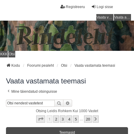
Registreeru
Logi sisse
Vaata vastamata teemasi
Vaata aktiivseid teemasid
KKK
Otsi
Kodu
Foorumi pealeht
Otsi
Vaata vastamata teemasi
Vaata vastamata teemasi
Mine täiendatud otsinguisse
Otsi
Täiendatud Otsing
Otsing Leidis Rohkem Kui 1000 Vastet
1
. Leht
20
-st
1
2
3
4
5
20
Järgmine
…
Teemasid