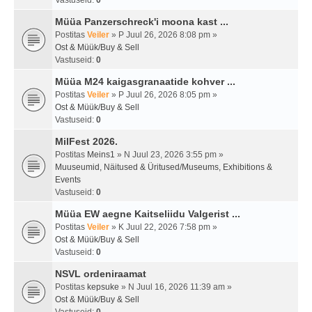
Vastuseid:
0
Müüa Panzerschreck'i moona kast ...
Postitas
Veiler
» P Juul 26, 2026 8:08 pm »
Ost & Müük/Buy & Sell
Vastuseid:
0
Müüa M24 kaigasgranaatide kohver ...
Postitas
Veiler
» P Juul 26, 2026 8:05 pm »
Ost & Müük/Buy & Sell
Vastuseid:
0
MilFest 2026.
Postitas
Meins1
» N Juul 23, 2026 3:55 pm »
Muuseumid, Näitused & Üritused/Museums, Exhibitions &
Events
Vastuseid:
0
Müüa EW aegne Kaitseliidu Valgerist ...
Postitas
Veiler
» K Juul 22, 2026 7:58 pm »
Ost & Müük/Buy & Sell
Vastuseid:
0
NSVL ordeniraamat
Postitas
kepsuke
» N Juul 16, 2026 11:39 am »
Ost & Müük/Buy & Sell