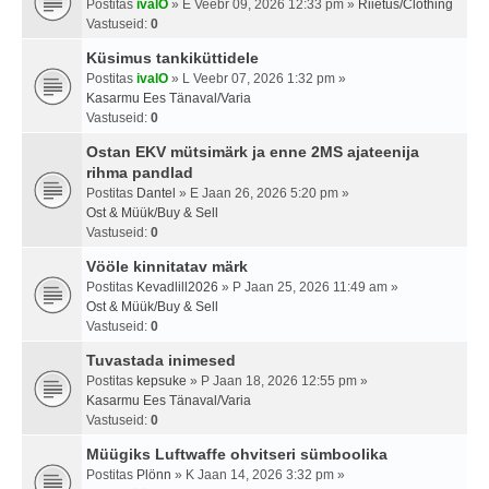
Postitas
ivalO
» E Veebr 09, 2026 12:33 pm »
Riietus/Clothing
Vastuseid:
0
Küsimus tankiküttidele
Postitas
ivalO
» L Veebr 07, 2026 1:32 pm »
Kasarmu Ees Tänaval/Varia
Vastuseid:
0
Ostan EKV mütsimärk ja enne 2MS ajateenija
rihma pandlad
Postitas
Dantel
» E Jaan 26, 2026 5:20 pm »
Ost & Müük/Buy & Sell
Vastuseid:
0
Vööle kinnitatav märk
Postitas
Kevadlill2026
» P Jaan 25, 2026 11:49 am »
Ost & Müük/Buy & Sell
Vastuseid:
0
Tuvastada inimesed
Postitas
kepsuke
» P Jaan 18, 2026 12:55 pm »
Kasarmu Ees Tänaval/Varia
Vastuseid:
0
Müügiks Luftwaffe ohvitseri sümboolika
Postitas
Plönn
» K Jaan 14, 2026 3:32 pm »