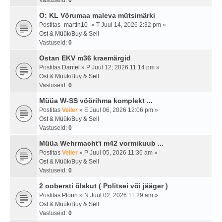
Vastuseid:
0
O: KL Võrumaa maleva mütsimärki
Postitas
-martin10-
» T Juul 14, 2026 2:32 pm »
Ost & Müük/Buy & Sell
Vastuseid:
0
Ostan EKV m36 kraemärgid
Postitas
Dantel
» P Juul 12, 2026 11:14 pm »
Ost & Müük/Buy & Sell
Vastuseid:
0
Müüa W-SS vöörihma komplekt ...
Postitas
Veiler
» E Juul 06, 2026 12:06 pm »
Ost & Müük/Buy & Sell
Vastuseid:
0
Müüa Wehrmacht'i m42 vormikuub ...
Postitas
Veiler
» P Juul 05, 2026 11:36 am »
Ost & Müük/Buy & Sell
Vastuseid:
0
2 oobersti õlakut ( Politsei või jääger )
Postitas
Plönn
» N Juul 02, 2026 11:29 am »
Ost & Müük/Buy & Sell
Vastuseid:
0