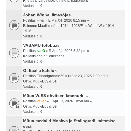
Riietus & Varustus/Clothing & Equipment
Vastuseid:
0
Johan Winnal Ilmasõjas
Postitas
Filter
» E Mai 04, 2026 8:15 pm »
Esimene Maailmasõda 1914 - 1918/First World War 1914 -
1918
Vastuseid:
0
VABAMU fotobaas
Postitas
ivalO
» R Apr 24, 2026 5:38 pm »
Kollektsioonid/Collections
Vastuseid:
0
O: Itaalia katelok
Postitas
Eihandgranate39
» N Apr 23, 2026 1:09 pm »
Ost & Müük/Buy & Sell
Vastuseid:
0
Müüa W-SS ohvitseri kraenurk ...
Postitas
Veiler
» E Apr 13, 2026 10:58 am »
Ost & Müük/Buy & Sell
Vastuseid:
0
Müüa medalid Moskva ja Stalingradi kaitsmise
eest