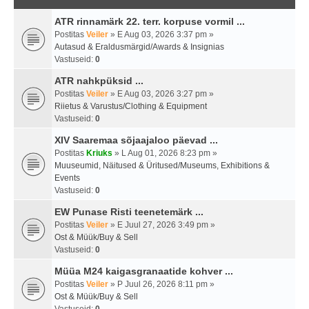
ATR rinnamärk 22. terr. korpuse vormil ...
Postitas
Veiler
» E Aug 03, 2026 3:37 pm »
Autasud & Eraldusmärgid/Awards & Insignias
Vastuseid:
0
ATR nahkpüksid ...
Postitas
Veiler
» E Aug 03, 2026 3:27 pm »
Riietus & Varustus/Clothing & Equipment
Vastuseid:
0
XIV Saaremaa sõjaajaloo päevad ...
Postitas
Kriuks
» L Aug 01, 2026 8:23 pm »
Muuseumid, Näitused & Üritused/Museums, Exhibitions &
Events
Vastuseid:
0
EW Punase Risti teenetemärk ...
Postitas
Veiler
» E Juul 27, 2026 3:49 pm »
Ost & Müük/Buy & Sell
Vastuseid:
0
Müüa M24 kaigasgranaatide kohver ...
Postitas
Veiler
» P Juul 26, 2026 8:11 pm »
Ost & Müük/Buy & Sell