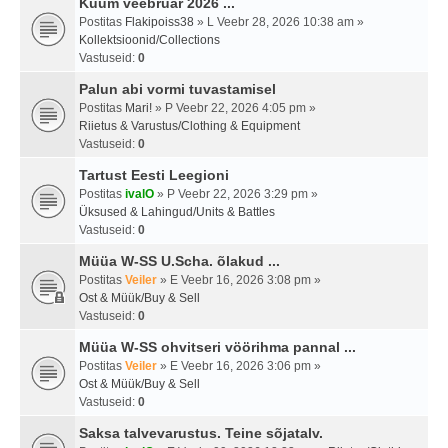
Kuum veebruar 2026 ...
Postitas
Flakipoiss38
» L Veebr 28, 2026 10:38 am »
Kollektsioonid/Collections
Vastuseid:
0
Palun abi vormi tuvastamisel
Postitas
Mari!
» P Veebr 22, 2026 4:05 pm »
Riietus & Varustus/Clothing & Equipment
Vastuseid:
0
Tartust Eesti Leegioni
Postitas
ivalO
» P Veebr 22, 2026 3:29 pm »
Üksused & Lahingud/Units & Battles
Vastuseid:
0
Müüa W-SS U.Scha. õlakud ...
Postitas
Veiler
» E Veebr 16, 2026 3:08 pm »
Ost & Müük/Buy & Sell
Vastuseid:
0
Müüa W-SS ohvitseri vöörihma pannal ...
Postitas
Veiler
» E Veebr 16, 2026 3:06 pm »
Ost & Müük/Buy & Sell
Vastuseid:
0
Saksa talvevarustus. Teine sõjatalv.