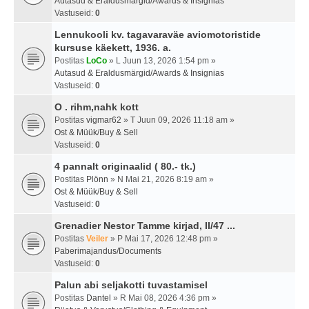
Autasud & Eraldusmärgid/Awards & Insignias
Vastuseid:
0
Lennukooli kv. tagavaraväe aviomotoristide
kursuse käekett, 1936. a.
Postitas
LoCo
» L Juun 13, 2026 1:54 pm »
Autasud & Eraldusmärgid/Awards & Insignias
Vastuseid:
0
O . rihm,nahk kott
Postitas
vigmar62
» T Juun 09, 2026 11:18 am »
Ost & Müük/Buy & Sell
Vastuseid:
0
4 pannalt originaalid ( 80.- tk.)
Postitas
Plönn
» N Mai 21, 2026 8:19 am »
Ost & Müük/Buy & Sell
Vastuseid:
0
Grenadier Nestor Tamme kirjad, II/47 ...
Postitas
Veiler
» P Mai 17, 2026 12:48 pm »
Paberimajandus/Documents
Vastuseid:
0
Palun abi seljakotti tuvastamisel
Postitas
Dantel
» R Mai 08, 2026 4:36 pm »