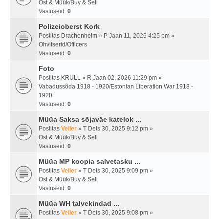
Ost & Müük/Buy & Sell
Vastuseid:
0
Polizeioberst Kork
Postitas
Drachenheim
» P Jaan 11, 2026 4:25 pm »
Ohvitserid/Officers
Vastuseid:
0
Foto
Postitas
KRULL
» R Jaan 02, 2026 11:29 pm »
Vabadussõda 1918 - 1920/Estonian Liberation War 1918 -
1920
Vastuseid:
0
Müüa Saksa sõjaväe katelok ...
Postitas
Veiler
» T Dets 30, 2025 9:12 pm »
Ost & Müük/Buy & Sell
Vastuseid:
0
Müüa MP koopia salvetasku ...
Postitas
Veiler
» T Dets 30, 2025 9:09 pm »
Ost & Müük/Buy & Sell
Vastuseid:
0
Müüa WH talvekindad ...
Postitas
Veiler
» T Dets 30, 2025 9:08 pm »