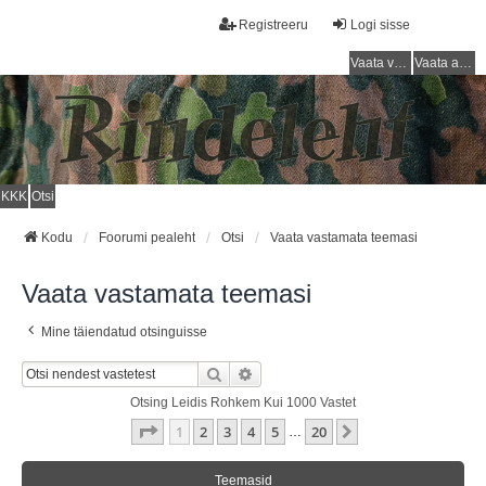
Registreeru
Logi sisse
Vaata vastamata teemasi
Vaata aktiivseid teemasid
KKK
Otsi
Kodu
Foorumi pealeht
Otsi
Vaata vastamata teemasi
Vaata vastamata teemasi
Mine täiendatud otsinguisse
Otsi
Täiendatud Otsing
Otsing Leidis Rohkem Kui 1000 Vastet
1
. Leht
20
-st
1
2
3
4
5
20
Järgmine
…
Teemasid