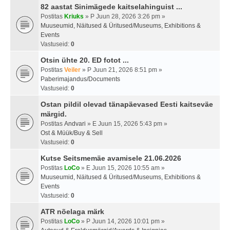
82 aastat Sinimägede kaitselahinguist ...
Postitas
Kriuks
» P Juun 28, 2026 3:26 pm »
Muuseumid, Näitused & Üritused/Museums, Exhibitions &
Events
Vastuseid:
0
Otsin ühte 20. ED fotot ...
Postitas
Veiler
» P Juun 21, 2026 8:51 pm »
Paberimajandus/Documents
Vastuseid:
0
Ostan pildil olevad tänapäevased Eesti kaitseväe
märgid.
Postitas
Andvari
» E Juun 15, 2026 5:43 pm »
Ost & Müük/Buy & Sell
Vastuseid:
0
Kutse Seitsmemäe avamisele 21.06.2026
Postitas
LoCo
» E Juun 15, 2026 10:55 am »
Muuseumid, Näitused & Üritused/Museums, Exhibitions &
Events
Vastuseid:
0
ATR nõelaga märk
Postitas
LoCo
» P Juun 14, 2026 10:01 pm »