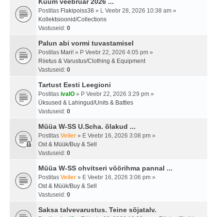
Kuum veebruar 2026 ...
Postitas
Flakipoiss38
» L Veebr 28, 2026 10:38 am »
Kollektsioonid/Collections
Vastuseid:
0
Palun abi vormi tuvastamisel
Postitas
Mari!
» P Veebr 22, 2026 4:05 pm »
Riietus & Varustus/Clothing & Equipment
Vastuseid:
0
Tartust Eesti Leegioni
Postitas
ivalO
» P Veebr 22, 2026 3:29 pm »
Üksused & Lahingud/Units & Battles
Vastuseid:
0
Müüa W-SS U.Scha. õlakud ...
Postitas
Veiler
» E Veebr 16, 2026 3:08 pm »
Ost & Müük/Buy & Sell
Vastuseid:
0
Müüa W-SS ohvitseri vöörihma pannal ...
Postitas
Veiler
» E Veebr 16, 2026 3:06 pm »
Ost & Müük/Buy & Sell
Vastuseid:
0
Saksa talvevarustus. Teine sõjatalv.