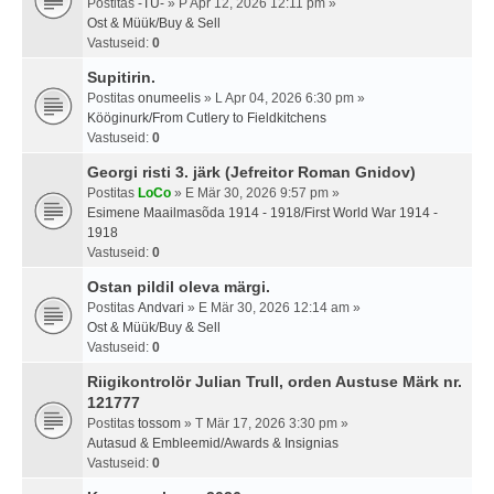
Postitas
-TU-
» P Apr 12, 2026 12:11 pm »
Ost & Müük/Buy & Sell
Vastuseid:
0
Supitirin.
Postitas
onumeelis
» L Apr 04, 2026 6:30 pm »
Kööginurk/From Cutlery to Fieldkitchens
Vastuseid:
0
Georgi risti 3. järk (Jefreitor Roman Gnidov)
Postitas
LoCo
» E Mär 30, 2026 9:57 pm »
Esimene Maailmasõda 1914 - 1918/First World War 1914 -
1918
Vastuseid:
0
Ostan pildil oleva märgi.
Postitas
Andvari
» E Mär 30, 2026 12:14 am »
Ost & Müük/Buy & Sell
Vastuseid:
0
Riigikontrolör Julian Trull, orden Austuse Märk nr.
121777
Postitas
tossom
» T Mär 17, 2026 3:30 pm »
Autasud & Embleemid/Awards & Insignias
Vastuseid:
0