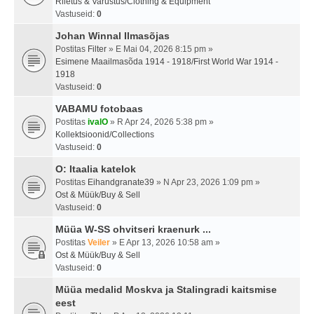
Riietus & Varustus/Clothing & Equipment
Vastuseid:
0
Johan Winnal Ilmasõjas
Postitas
Filter
» E Mai 04, 2026 8:15 pm »
Esimene Maailmasõda 1914 - 1918/First World War 1914 -
1918
Vastuseid:
0
VABAMU fotobaas
Postitas
ivalO
» R Apr 24, 2026 5:38 pm »
Kollektsioonid/Collections
Vastuseid:
0
O: Itaalia katelok
Postitas
Eihandgranate39
» N Apr 23, 2026 1:09 pm »
Ost & Müük/Buy & Sell
Vastuseid:
0
Müüa W-SS ohvitseri kraenurk ...
Postitas
Veiler
» E Apr 13, 2026 10:58 am »
Ost & Müük/Buy & Sell
Vastuseid:
0
Müüa medalid Moskva ja Stalingradi kaitsmise
eest