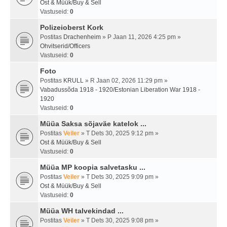
Ost & Müük/Buy & Sell
Vastuseid:
0
Polizeioberst Kork
Postitas
Drachenheim
» P Jaan 11, 2026 4:25 pm »
Ohvitserid/Officers
Vastuseid:
0
Foto
Postitas
KRULL
» R Jaan 02, 2026 11:29 pm »
Vabadussõda 1918 - 1920/Estonian Liberation War 1918 -
1920
Vastuseid:
0
Müüa Saksa sõjaväe katelok ...
Postitas
Veiler
» T Dets 30, 2025 9:12 pm »
Ost & Müük/Buy & Sell
Vastuseid:
0
Müüa MP koopia salvetasku ...
Postitas
Veiler
» T Dets 30, 2025 9:09 pm »
Ost & Müük/Buy & Sell
Vastuseid:
0
Müüa WH talvekindad ...
Postitas
Veiler
» T Dets 30, 2025 9:08 pm »