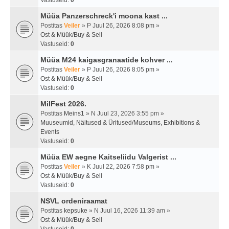
Vastuseid:
0
Müüa Panzerschreck'i moona kast ...
Postitas
Veiler
» P Juul 26, 2026 8:08 pm »
Ost & Müük/Buy & Sell
Vastuseid:
0
Müüa M24 kaigasgranaatide kohver ...
Postitas
Veiler
» P Juul 26, 2026 8:05 pm »
Ost & Müük/Buy & Sell
Vastuseid:
0
MilFest 2026.
Postitas
Meins1
» N Juul 23, 2026 3:55 pm »
Muuseumid, Näitused & Üritused/Museums, Exhibitions &
Events
Vastuseid:
0
Müüa EW aegne Kaitseliidu Valgerist ...
Postitas
Veiler
» K Juul 22, 2026 7:58 pm »
Ost & Müük/Buy & Sell
Vastuseid:
0
NSVL ordeniraamat
Postitas
kepsuke
» N Juul 16, 2026 11:39 am »
Ost & Müük/Buy & Sell