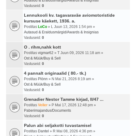
Autasud & Eraldusmärgid/Awards & Insignias
Vastuseid:
0
Lennukooli kv. tagavaraväe aviomotoristide
kursuse käekett, 1936. a.
Postitas
LoCo
» L Juun 13, 2026 1:54 pm »
Autasud & Eraldusmärgid/Awards & Insignias
Vastuseid:
0
O . rihm,nahk kott
Postitas
vigmar62
» T Juun 09, 2026 11:18 am »
Ost & Müük/Buy & Sell
Vastuseid:
0
4 pannalt originaalid ( 80.- tk.)
Postitas
Plönn
» N Mai 21, 2026 8:19 am »
Ost & Müük/Buy & Sell
Vastuseid:
0
Grenadier Nestor Tamme kirjad, II/47 ...
Postitas
Veiler
» P Mai 17, 2026 12:48 pm »
Paberimajandus/Documents
Vastuseid:
0
Palun abi seljakotti tuvastamisel
Postitas
Dantel
» R Mai 08, 2026 4:36 pm »