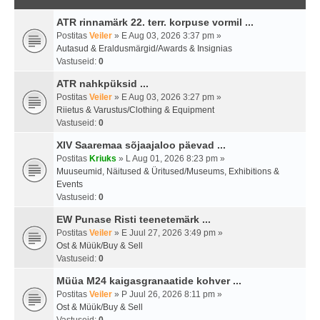
ATR rinnamärk 22. terr. korpuse vormil ...
Postitas
Veiler
» E Aug 03, 2026 3:37 pm »
Autasud & Eraldusmärgid/Awards & Insignias
Vastuseid:
0
ATR nahkpüksid ...
Postitas
Veiler
» E Aug 03, 2026 3:27 pm »
Riietus & Varustus/Clothing & Equipment
Vastuseid:
0
XIV Saaremaa sõjaajaloo päevad ...
Postitas
Kriuks
» L Aug 01, 2026 8:23 pm »
Muuseumid, Näitused & Üritused/Museums, Exhibitions &
Events
Vastuseid:
0
EW Punase Risti teenetemärk ...
Postitas
Veiler
» E Juul 27, 2026 3:49 pm »
Ost & Müük/Buy & Sell
Vastuseid:
0
Müüa M24 kaigasgranaatide kohver ...
Postitas
Veiler
» P Juul 26, 2026 8:11 pm »
Ost & Müük/Buy & Sell