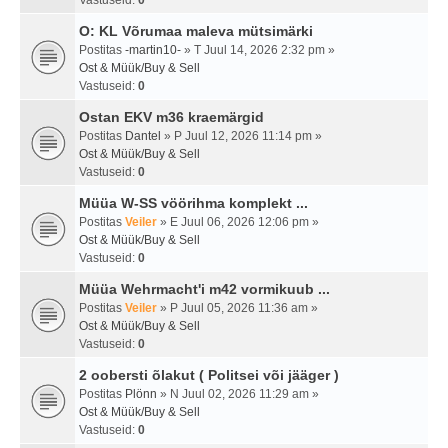
Vastuseid:
0
O: KL Võrumaa maleva mütsimärki
Postitas
-martin10-
» T Juul 14, 2026 2:32 pm »
Ost & Müük/Buy & Sell
Vastuseid:
0
Ostan EKV m36 kraemärgid
Postitas
Dantel
» P Juul 12, 2026 11:14 pm »
Ost & Müük/Buy & Sell
Vastuseid:
0
Müüa W-SS vöörihma komplekt ...
Postitas
Veiler
» E Juul 06, 2026 12:06 pm »
Ost & Müük/Buy & Sell
Vastuseid:
0
Müüa Wehrmacht'i m42 vormikuub ...
Postitas
Veiler
» P Juul 05, 2026 11:36 am »
Ost & Müük/Buy & Sell
Vastuseid:
0
2 oobersti õlakut ( Politsei või jääger )
Postitas
Plönn
» N Juul 02, 2026 11:29 am »
Ost & Müük/Buy & Sell
Vastuseid:
0