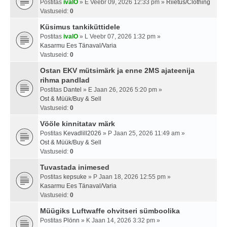
Postitas
ivalO
» E Veebr 09, 2026 12:33 pm »
Riietus/Clothing
Vastuseid:
0
Küsimus tankiküttidele
Postitas
ivalO
» L Veebr 07, 2026 1:32 pm »
Kasarmu Ees Tänaval/Varia
Vastuseid:
0
Ostan EKV mütsimärk ja enne 2MS ajateenija
rihma pandlad
Postitas
Dantel
» E Jaan 26, 2026 5:20 pm »
Ost & Müük/Buy & Sell
Vastuseid:
0
Vööle kinnitatav märk
Postitas
Kevadlill2026
» P Jaan 25, 2026 11:49 am »
Ost & Müük/Buy & Sell
Vastuseid:
0
Tuvastada inimesed
Postitas
kepsuke
» P Jaan 18, 2026 12:55 pm »
Kasarmu Ees Tänaval/Varia
Vastuseid:
0
Müügiks Luftwaffe ohvitseri sümboolika
Postitas
Plönn
» K Jaan 14, 2026 3:32 pm »