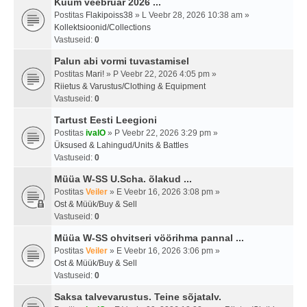
Kuum veebruar 2026 ...
Postitas
Flakipoiss38
» L Veebr 28, 2026 10:38 am »
Kollektsioonid/Collections
Vastuseid:
0
Palun abi vormi tuvastamisel
Postitas
Mari!
» P Veebr 22, 2026 4:05 pm »
Riietus & Varustus/Clothing & Equipment
Vastuseid:
0
Tartust Eesti Leegioni
Postitas
ivalO
» P Veebr 22, 2026 3:29 pm »
Üksused & Lahingud/Units & Battles
Vastuseid:
0
Müüa W-SS U.Scha. õlakud ...
Postitas
Veiler
» E Veebr 16, 2026 3:08 pm »
Ost & Müük/Buy & Sell
Vastuseid:
0
Müüa W-SS ohvitseri vöörihma pannal ...
Postitas
Veiler
» E Veebr 16, 2026 3:06 pm »
Ost & Müük/Buy & Sell
Vastuseid:
0
Saksa talvevarustus. Teine sõjatalv.