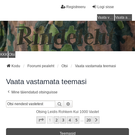
Registreeru
Logi sisse
Vaata vastamata teemasi
Vaata aktiivseid teemasid
KKK
Otsi
Kodu
Foorumi pealeht
Otsi
Vaata vastamata teemasi
Vaata vastamata teemasi
Mine täiendatud otsinguisse
Otsi
Täiendatud Otsing
Otsing Leidis Rohkem Kui 1000 Vastet
1
. Leht
20
-st
1
2
3
4
5
20
Järgmine
…
Teemasid