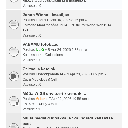
Riietus & Varustus/Clothing & Equipment
Vastuseid:
0
Johan Winnal Ilmasõjas
Postitas
Filter
» E Mai 04, 2026 8:15 pm »
Esimene Maailmasõda 1914 - 1918/First World War 1914 -
1918
Vastuseid:
0
VABAMU fotobaas
Postitas
ivalO
» R Apr 24, 2026 5:38 pm »
Kollektsioonid/Collections
Vastuseid:
0
O: Itaalia katelok
Postitas
Eihandgranate39
» N Apr 23, 2026 1:09 pm »
Ost & Müük/Buy & Sell
Vastuseid:
0
Müüa W-SS ohvitseri kraenurk ...
Postitas
Veiler
» E Apr 13, 2026 10:58 am »
Ost & Müük/Buy & Sell
Vastuseid:
0
Müüa medalid Moskva ja Stalingradi kaitsmise
eest