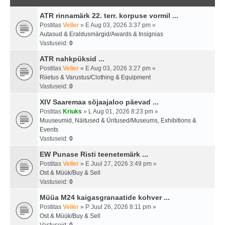
ATR rinnamärk 22. terr. korpuse vormil ...
Postitas
Veiler
» E Aug 03, 2026 3:37 pm »
Autasud & Eraldusmärgid/Awards & Insignias
Vastuseid:
0
ATR nahkpüksid ...
Postitas
Veiler
» E Aug 03, 2026 3:27 pm »
Riietus & Varustus/Clothing & Equipment
Vastuseid:
0
XIV Saaremaa sõjaajaloo päevad ...
Postitas
Kriuks
» L Aug 01, 2026 8:23 pm »
Muuseumid, Näitused & Üritused/Museums, Exhibitions &
Events
Vastuseid:
0
EW Punase Risti teenetemärk ...
Postitas
Veiler
» E Juul 27, 2026 3:49 pm »
Ost & Müük/Buy & Sell
Vastuseid:
0
Müüa M24 kaigasgranaatide kohver ...
Postitas
Veiler
» P Juul 26, 2026 8:11 pm »
Ost & Müük/Buy & Sell