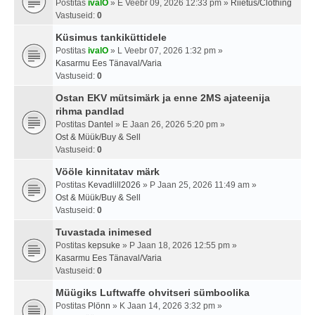
Postitas
ivalO
» E Veebr 09, 2026 12:33 pm »
Riietus/Clothing
Vastuseid:
0
Küsimus tankiküttidele
Postitas
ivalO
» L Veebr 07, 2026 1:32 pm »
Kasarmu Ees Tänaval/Varia
Vastuseid:
0
Ostan EKV mütsimärk ja enne 2MS ajateenija
rihma pandlad
Postitas
Dantel
» E Jaan 26, 2026 5:20 pm »
Ost & Müük/Buy & Sell
Vastuseid:
0
Vööle kinnitatav märk
Postitas
Kevadlill2026
» P Jaan 25, 2026 11:49 am »
Ost & Müük/Buy & Sell
Vastuseid:
0
Tuvastada inimesed
Postitas
kepsuke
» P Jaan 18, 2026 12:55 pm »
Kasarmu Ees Tänaval/Varia
Vastuseid:
0
Müügiks Luftwaffe ohvitseri sümboolika
Postitas
Plönn
» K Jaan 14, 2026 3:32 pm »