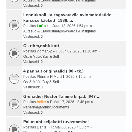
Autasud & Eraldusmärgid/Awards & Insignias
Vastuseid:
0
Lennukooli kv. tagavaraväe aviomotoristide
kursuse käekett, 1936. a.
Postitas
LoCo
» L Juun 13, 2026 1:54 pm »
Autasud & Eraldusmärgid/Awards & Insignias
Vastuseid:
0
O . rihm,nahk kott
Postitas
vigmar62
» T Juun 09, 2026 11:18 am »
Ost & Müük/Buy & Sell
Vastuseid:
0
4 pannalt originaalid ( 80.- tk.)
Postitas
Plönn
» N Mai 21, 2026 8:19 am »
Ost & Müük/Buy & Sell
Vastuseid:
0
Grenadier Nestor Tamme kirjad, II/47 ...
Postitas
Veiler
» P Mai 17, 2026 12:48 pm »
Paberimajandus/Documents
Vastuseid:
0
Palun abi seljakotti tuvastamisel
Postitas
Dantel
» R Mai 08, 2026 4:36 pm »