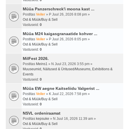
Vastuseid:
0
Müüa Panzerschreck'i moona kast ...
Postitas
Veiler
» P Juul 26, 2026 8:08 pm »
Ost & Müük/Buy & Sell
Vastuseid:
0
Müüa M24 kaigasgranaatide kohver ...
Postitas
Veiler
» P Juul 26, 2026 8:05 pm »
Ost & Müük/Buy & Sell
Vastuseid:
0
MilFest 2026.
Postitas
Meins1
» N Juul 23, 2026 3:55 pm »
Muuseumid, Näitused & Üritused/Museums, Exhibitions &
Events
Vastuseid:
0
Müüa EW aegne Kaitseliidu Valgerist ...
Postitas
Veiler
» K Juul 22, 2026 7:58 pm »
Ost & Müük/Buy & Sell
Vastuseid:
0
NSVL ordeniraamat
Postitas
kepsuke
» N Juul 16, 2026 11:39 am »
Ost & Müük/Buy & Sell