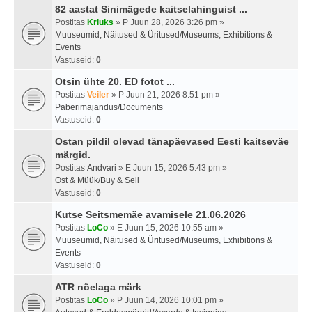
82 aastat Sinimägede kaitselahinguist ...
Postitas
Kriuks
» P Juun 28, 2026 3:26 pm »
Muuseumid, Näitused & Üritused/Museums, Exhibitions &
Events
Vastuseid:
0
Otsin ühte 20. ED fotot ...
Postitas
Veiler
» P Juun 21, 2026 8:51 pm »
Paberimajandus/Documents
Vastuseid:
0
Ostan pildil olevad tänapäevased Eesti kaitseväe
märgid.
Postitas
Andvari
» E Juun 15, 2026 5:43 pm »
Ost & Müük/Buy & Sell
Vastuseid:
0
Kutse Seitsmemäe avamisele 21.06.2026
Postitas
LoCo
» E Juun 15, 2026 10:55 am »
Muuseumid, Näitused & Üritused/Museums, Exhibitions &
Events
Vastuseid:
0
ATR nõelaga märk
Postitas
LoCo
» P Juun 14, 2026 10:01 pm »