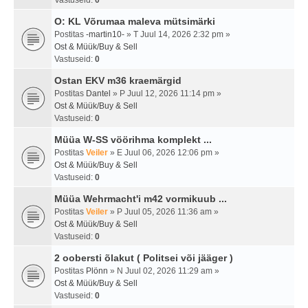
Vastuseid:
0
O: KL Võrumaa maleva mütsimärki
Postitas
-martin10-
» T Juul 14, 2026 2:32 pm »
Ost & Müük/Buy & Sell
Vastuseid:
0
Ostan EKV m36 kraemärgid
Postitas
Dantel
» P Juul 12, 2026 11:14 pm »
Ost & Müük/Buy & Sell
Vastuseid:
0
Müüa W-SS vöörihma komplekt ...
Postitas
Veiler
» E Juul 06, 2026 12:06 pm »
Ost & Müük/Buy & Sell
Vastuseid:
0
Müüa Wehrmacht'i m42 vormikuub ...
Postitas
Veiler
» P Juul 05, 2026 11:36 am »
Ost & Müük/Buy & Sell
Vastuseid:
0
2 oobersti õlakut ( Politsei või jääger )
Postitas
Plönn
» N Juul 02, 2026 11:29 am »
Ost & Müük/Buy & Sell
Vastuseid:
0