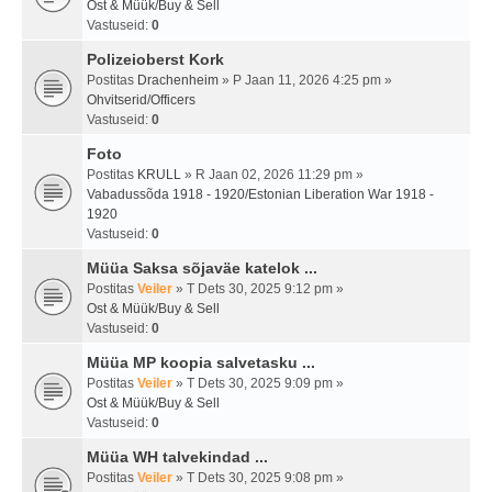
Ost & Müük/Buy & Sell
Vastuseid:
0
Polizeioberst Kork
Postitas
Drachenheim
» P Jaan 11, 2026 4:25 pm »
Ohvitserid/Officers
Vastuseid:
0
Foto
Postitas
KRULL
» R Jaan 02, 2026 11:29 pm »
Vabadussõda 1918 - 1920/Estonian Liberation War 1918 -
1920
Vastuseid:
0
Müüa Saksa sõjaväe katelok ...
Postitas
Veiler
» T Dets 30, 2025 9:12 pm »
Ost & Müük/Buy & Sell
Vastuseid:
0
Müüa MP koopia salvetasku ...
Postitas
Veiler
» T Dets 30, 2025 9:09 pm »
Ost & Müük/Buy & Sell
Vastuseid:
0
Müüa WH talvekindad ...
Postitas
Veiler
» T Dets 30, 2025 9:08 pm »