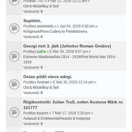
Postitas
-TU-
» P Apr 12, 2026 12:11 pm »
Ost & Müük/Buy & Sell
Vastuseid:
0
Supitirin.
Postitas
onumeelis
» L Apr 04, 2026 6:30 pm »
Kööginurk/From Cutlery to Fieldkitchens
Vastuseid:
0
Georgi risti 3. järk (Jefreitor Roman Gnidov)
Postitas
LoCo
» E Mär 30, 2026 9:57 pm »
Esimene Maailmasõda 1914 - 1918/First World War 1914 -
1918
Vastuseid:
0
Ostan pildil oleva märgi.
Postitas
Andvari
» E Mär 30, 2026 12:14 am »
Ost & Müük/Buy & Sell
Vastuseid:
0
Riigikontrolör Julian Trull, orden Austuse Märk nr.
121777
Postitas
tossom
» T Mär 17, 2026 3:30 pm »
Autasud & Embleemid/Awards & Insignias
Vastuseid:
0