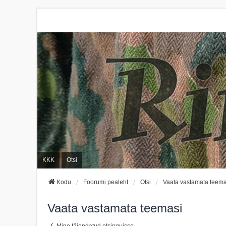
KKK
Otsi
Kodu
Foorumi pealeht
Otsi
Vaata vastamata teema
Vaata vastamata teemasi
Mine täiendatud otsinguisse