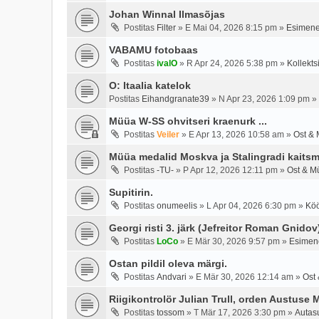
Johan Winnal Ilmasõjas
Postitas
Filter
»
E Mai 04, 2026 8:15 pm
»
Esimene
VABAMU fotobaas
Postitas
ivalO
»
R Apr 24, 2026 5:38 pm
»
Kollekts
O: Itaalia katelok
Postitas
Eihandgranate39
»
N Apr 23, 2026 1:09 pm
»
Müüa W-SS ohvitseri kraenurk ...
Postitas
Veiler
»
E Apr 13, 2026 10:58 am
»
Ost & 
Müüa medalid Moskva ja Stalingradi kaitsm
Postitas
-TU-
»
P Apr 12, 2026 12:11 pm
»
Ost & M
Supitirin.
Postitas
onumeelis
»
L Apr 04, 2026 6:30 pm
»
Köö
Georgi risti 3. järk (Jefreitor Roman Gnidov
Postitas
LoCo
»
E Mär 30, 2026 9:57 pm
»
Esimene
Ostan pildil oleva märgi.
Postitas
Andvari
»
E Mär 30, 2026 12:14 am
»
Ost
Riigikontrolör Julian Trull, orden Austuse 
Postitas
tossom
»
T Mär 17, 2026 3:30 pm
»
Autas