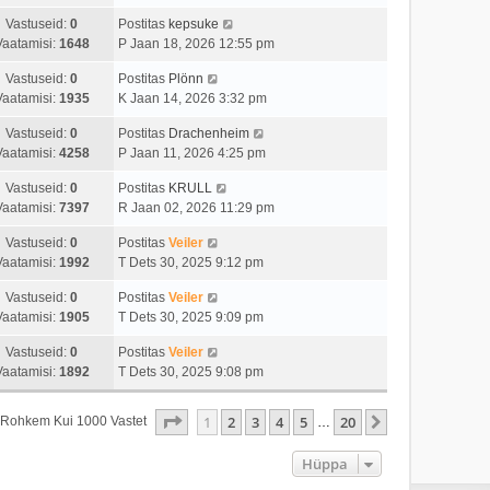
Vastuseid:
0
Postitas
kepsuke
Vaatamisi:
1648
P Jaan 18, 2026 12:55 pm
Vastuseid:
0
Postitas
Plönn
Vaatamisi:
1935
K Jaan 14, 2026 3:32 pm
Vastuseid:
0
Postitas
Drachenheim
Vaatamisi:
4258
P Jaan 11, 2026 4:25 pm
Vastuseid:
0
Postitas
KRULL
Vaatamisi:
7397
R Jaan 02, 2026 11:29 pm
Vastuseid:
0
Postitas
Veiler
Vaatamisi:
1992
T Dets 30, 2025 9:12 pm
Vastuseid:
0
Postitas
Veiler
Vaatamisi:
1905
T Dets 30, 2025 9:09 pm
Vastuseid:
0
Postitas
Veiler
Vaatamisi:
1892
T Dets 30, 2025 9:08 pm
1
. Leht
20
-st
1
2
3
4
5
20
Järgmine
s Rohkem Kui 1000 Vastet
…
Hüppa