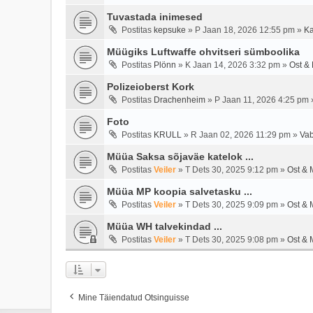
Tuvastada inimesed
Postitas
kepsuke
»
P Jaan 18, 2026 12:55 pm
»
Ka
Müügiks Luftwaffe ohvitseri sümboolika
Postitas
Plönn
»
K Jaan 14, 2026 3:32 pm
»
Ost &
Polizeioberst Kork
Postitas
Drachenheim
»
P Jaan 11, 2026 4:25 pm
Foto
Postitas
KRULL
»
R Jaan 02, 2026 11:29 pm
»
Vab
Müüa Saksa sõjaväe katelok ...
Postitas
Veiler
»
T Dets 30, 2025 9:12 pm
»
Ost & 
Müüa MP koopia salvetasku ...
Postitas
Veiler
»
T Dets 30, 2025 9:09 pm
»
Ost & 
Müüa WH talvekindad ...
Postitas
Veiler
»
T Dets 30, 2025 9:08 pm
»
Ost & 
Mine Täiendatud Otsinguisse