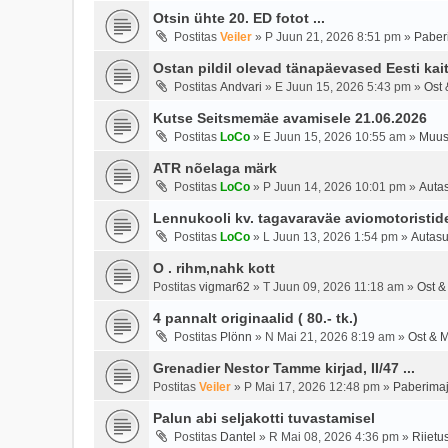
Otsin ühte 20. ED fotot ...
Postitas
Veiler
»
P Juun 21, 2026 8:51 pm
»
Paber
Ostan pildil olevad tänapäevased Eesti kai
Postitas
Andvari
»
E Juun 15, 2026 5:43 pm
»
Ost 
Kutse Seitsmemäe avamisele 21.06.2026
Postitas
LoCo
»
E Juun 15, 2026 10:55 am
»
Muus
ATR nõelaga märk
Postitas
LoCo
»
P Juun 14, 2026 10:01 pm
»
Auta
Lennukooli kv. tagavaraväe aviomotoristide
Postitas
LoCo
»
L Juun 13, 2026 1:54 pm
»
Autasu
O . rihm,nahk kott
Postitas
vigmar62
»
T Juun 09, 2026 11:18 am
»
Ost &
4 pannalt originaalid ( 80.- tk.)
Postitas
Plönn
»
N Mai 21, 2026 8:19 am
»
Ost & 
Grenadier Nestor Tamme kirjad, II/47 ...
Postitas
Veiler
»
P Mai 17, 2026 12:48 pm
»
Paberima
Palun abi seljakotti tuvastamisel
Postitas
Dantel
»
R Mai 08, 2026 4:36 pm
»
Riietu