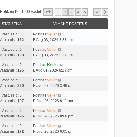
1
. Leht
20
-st
1
2
3
4
5
20
Järgmine
s Rohkem Kui 1000 Vastet
…
STATISTIKA
VIIMANE POSTITUS
Vastuseid:
0
Postitas
Veiler
Vaatamisi:
122
E Aug 03, 2026 3:37 pm
Vastuseid:
0
Postitas
Veiler
Vaatamisi:
120
E Aug 03, 2026 3:27 pm
Vastuseid:
0
Postitas
Kriuks
Vaatamisi:
195
L Aug 01, 2026 8:23 pm
Vastuseid:
0
Postitas
Veiler
Vaatamisi:
220
E Juul 27, 2026 3:49 pm
Vastuseid:
0
Postitas
Veiler
Vaatamisi:
197
P Juul 26, 2026 8:11 pm
Vastuseid:
0
Postitas
Veiler
Vaatamisi:
196
P Juul 26, 2026 8:08 pm
Vastuseid:
0
Postitas
Veiler
Vaatamisi:
172
P Juul 26, 2026 8:05 pm