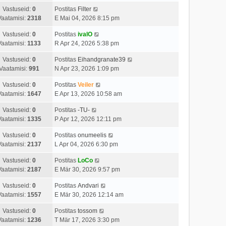
Vastuseid:
0
Postitas
Filter
Vaatamisi:
2318
E Mai 04, 2026 8:15 pm
Vastuseid:
0
Postitas
ivalO
Vaatamisi:
1133
R Apr 24, 2026 5:38 pm
Vastuseid:
0
Postitas
Eihandgranate39
Vaatamisi:
991
N Apr 23, 2026 1:09 pm
Vastuseid:
0
Postitas
Veiler
Vaatamisi:
1647
E Apr 13, 2026 10:58 am
Vastuseid:
0
Postitas
-TU-
Vaatamisi:
1335
P Apr 12, 2026 12:11 pm
Vastuseid:
0
Postitas
onumeelis
Vaatamisi:
2137
L Apr 04, 2026 6:30 pm
Vastuseid:
0
Postitas
LoCo
Vaatamisi:
2187
E Mär 30, 2026 9:57 pm
Vastuseid:
0
Postitas
Andvari
Vaatamisi:
1557
E Mär 30, 2026 12:14 am
Vastuseid:
0
Postitas
tossom
Vaatamisi:
1236
T Mär 17, 2026 3:30 pm