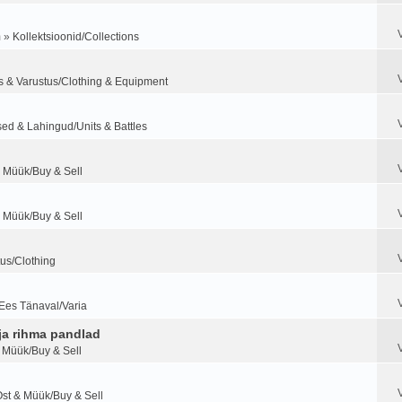
m
»
Kollektsioonid/Collections
s & Varustus/Clothing & Equipment
ed & Lahingud/Units & Battles
 Müük/Buy & Sell
 Müük/Buy & Sell
tus/Clothing
Ees Tänaval/Varia
ja rihma pandlad
 Müük/Buy & Sell
st & Müük/Buy & Sell