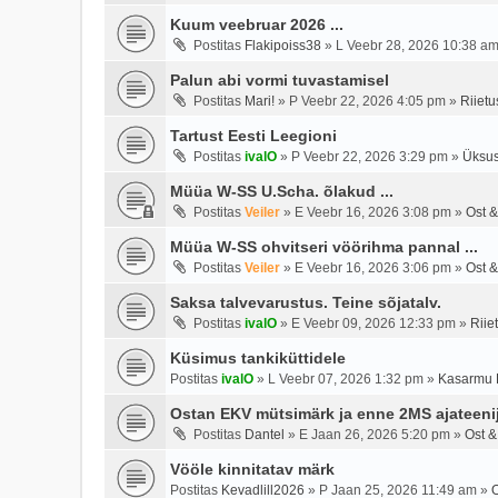
Kuum veebruar 2026 ...
Postitas
Flakipoiss38
»
L Veebr 28, 2026 10:38 a
Palun abi vormi tuvastamisel
Postitas
Mari!
»
P Veebr 22, 2026 4:05 pm
»
Riietu
Tartust Eesti Leegioni
Postitas
ivalO
»
P Veebr 22, 2026 3:29 pm
»
Üksus
Müüa W-SS U.Scha. õlakud ...
Postitas
Veiler
»
E Veebr 16, 2026 3:08 pm
»
Ost &
Müüa W-SS ohvitseri vöörihma pannal ...
Postitas
Veiler
»
E Veebr 16, 2026 3:06 pm
»
Ost &
Saksa talvevarustus. Teine sõjatalv.
Postitas
ivalO
»
E Veebr 09, 2026 12:33 pm
»
Riie
Küsimus tankiküttidele
Postitas
ivalO
»
L Veebr 07, 2026 1:32 pm
»
Kasarmu 
Ostan EKV mütsimärk ja enne 2MS ajateeni
Postitas
Dantel
»
E Jaan 26, 2026 5:20 pm
»
Ost &
Vööle kinnitatav märk
Postitas
Kevadlill2026
»
P Jaan 25, 2026 11:49 am
»
O