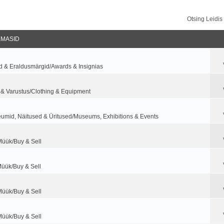
Otsing Leidi
EMASID
d & Eraldusmärgid/Awards & Insignias
 & Varustus/Clothing & Equipment
umid, Näitused & Üritused/Museums, Exhibitions & Events
Müük/Buy & Sell
Müük/Buy & Sell
Müük/Buy & Sell
Müük/Buy & Sell