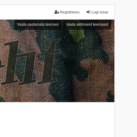
Registreeru
Logi sisse
Vaata vastamata teemasi
Vaata aktiivseid teemasid