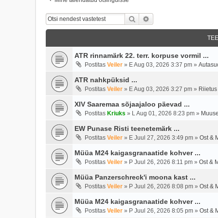
Otsi
Täiendatud Otsing
TE
ATR rinnamärk 22. terr. korpuse vormil ...
Postitas
Veiler
»
E Aug 03, 2026 3:37 pm
»
Autasu
ATR nahkpüksid ...
Postitas
Veiler
»
E Aug 03, 2026 3:27 pm
»
Riietus
XIV Saaremaa sõjaajaloo päevad ...
Postitas
Kriuks
»
L Aug 01, 2026 8:23 pm
»
Muuse
EW Punase Risti teenetemärk ...
Postitas
Veiler
»
E Juul 27, 2026 3:49 pm
»
Ost & 
Müüa M24 kaigasgranaatide kohver ...
Postitas
Veiler
»
P Juul 26, 2026 8:11 pm
»
Ost & 
Müüa Panzerschreck'i moona kast ...
Postitas
Veiler
»
P Juul 26, 2026 8:08 pm
»
Ost & 
Müüa M24 kaigasgranaatide kohver ...
Postitas
Veiler
»
P Juul 26, 2026 8:05 pm
»
Ost & 