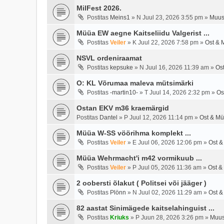
MilFest 2026.
Postitas
Meins1
»
N Juul 23, 2026 3:55 pm
»
Muus
Müüa EW aegne Kaitseliidu Valgerist ...
Postitas
Veiler
»
K Juul 22, 2026 7:58 pm
»
Ost & 
NSVL ordeniraamat
Postitas
kepsuke
»
N Juul 16, 2026 11:39 am
»
Os
O: KL Võrumaa maleva mütsimärki
Postitas
-martin10-
»
T Juul 14, 2026 2:32 pm
»
Os
Ostan EKV m36 kraemärgid
Postitas
Dantel
»
P Juul 12, 2026 11:14 pm
»
Ost & Mü
Müüa W-SS vöörihma komplekt ...
Postitas
Veiler
»
E Juul 06, 2026 12:06 pm
»
Ost &
Müüa Wehrmacht'i m42 vormikuub ...
Postitas
Veiler
»
P Juul 05, 2026 11:36 am
»
Ost &
2 oobersti õlakut ( Politsei või jääger )
Postitas
Plönn
»
N Juul 02, 2026 11:29 am
»
Ost &
82 aastat Sinimägede kaitselahinguist ...
Postitas
Kriuks
»
P Juun 28, 2026 3:26 pm
»
Muus