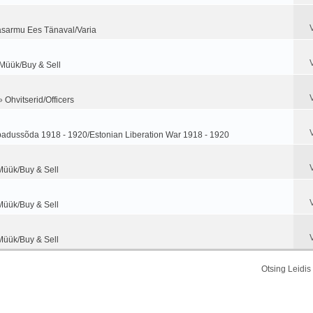
sarmu Ees Tänaval/Varia
 Müük/Buy & Sell
»
Ohvitserid/Officers
adussõda 1918 - 1920/Estonian Liberation War 1918 - 1920
Müük/Buy & Sell
Müük/Buy & Sell
Müük/Buy & Sell
Otsing Leidi