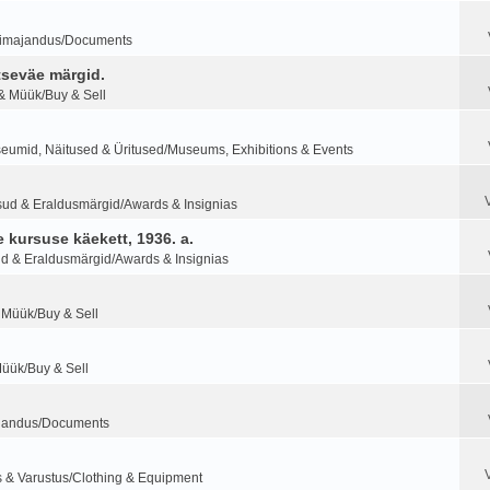
imajandus/Documents
tseväe märgid.
& Müük/Buy & Sell
eumid, Näitused & Üritused/Museums, Exhibitions & Events
sud & Eraldusmärgid/Awards & Insignias
 kursuse käekett, 1936. a.
d & Eraldusmärgid/Awards & Insignias
 Müük/Buy & Sell
Müük/Buy & Sell
jandus/Documents
s & Varustus/Clothing & Equipment