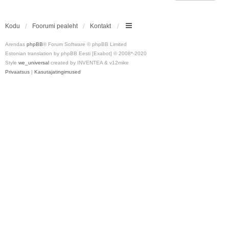
Kodu
Foorumi pealeht
Kontakt
Arendas
phpBB
® Forum Software © phpBB Limited
Estonian translation by phpBB Eesti [Exabot] © 2008*-2020
Style
we_universal
created by INVENTEA & v12mike
Privaatsus
|
Kasutajatingimused