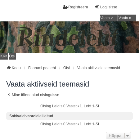
Registreeru
Logi sisse
Vaata vastamata teemasi
Vaata aktiivseid teemasid
KKK
Otsi
Kodu
Foorumi pealeht
Otsi
Vaata aktiivseid teemasid
Vaata aktiivseid teemasid
Mine täiendatud otsinguisse
Otsing Leidis 0 Vastet •
1
. Leht
1
-st
Sobivaid vasteid ei leitud.
Otsing Leidis 0 Vastet •
1
. Leht
1
-st
Hüppa