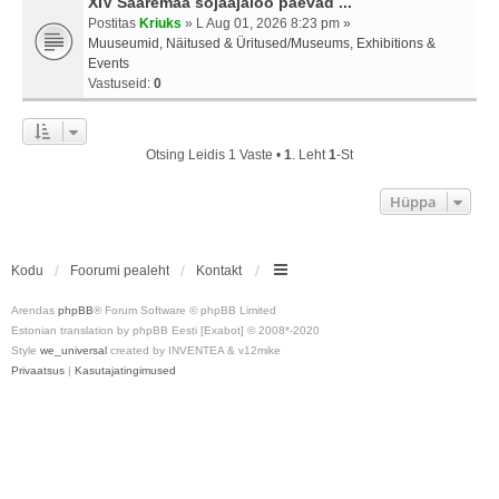
XIV Saaremaa sõjaajaloo päevad ...
Postitas
Kriuks
» L Aug 01, 2026 8:23 pm »
Muuseumid, Näitused & Üritused/Museums, Exhibitions &
Events
Vastuseid:
0
Otsing Leidis 1 Vaste •
1
. Leht
1
-st
Hüppa
Kodu
Foorumi pealeht
Kontakt
Arendas
phpBB
® Forum Software © phpBB Limited
Estonian translation by phpBB Eesti [Exabot] © 2008*-2020
Style
we_universal
created by INVENTEA & v12mike
Privaatsus
|
Kasutajatingimused