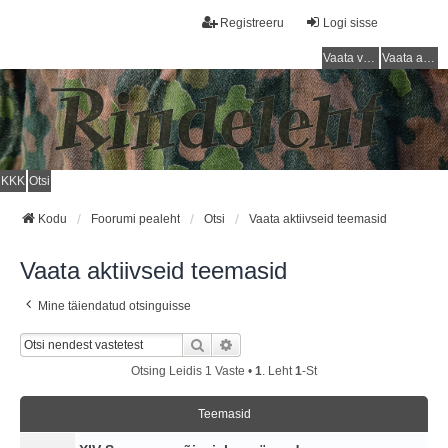
Registreeru
Logi sisse
Vaata vastamata teemasi
Vaata aktiivseid teemasid
KKK
Otsi
Kodu
Foorumi pealeht
Otsi
Vaata aktiivseid teemasid
Vaata aktiivseid teemasid
Mine täiendatud otsinguisse
Otsi
Täiendatud Otsing
Otsing Leidis 1 Vaste •
1
. Leht
1
-st
Teemasid