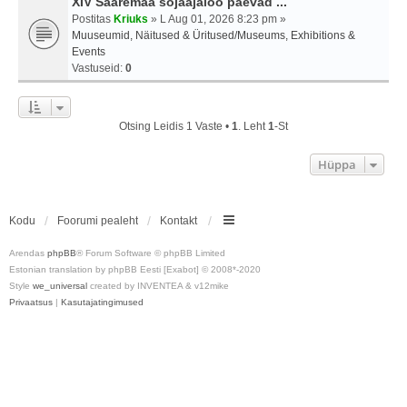
XIV Saaremaa sõjaajaloo päevad ...
Postitas
Kriuks
» L Aug 01, 2026 8:23 pm »
Muuseumid, Näitused & Üritused/Museums, Exhibitions &
Events
Vastuseid:
0
Otsing Leidis 1 Vaste •
1
. Leht
1
-st
Hüppa
Kodu
Foorumi pealeht
Kontakt
Arendas
phpBB
® Forum Software © phpBB Limited
Estonian translation by phpBB Eesti [Exabot] © 2008*-2020
Style
we_universal
created by INVENTEA & v12mike
Privaatsus
|
Kasutajatingimused