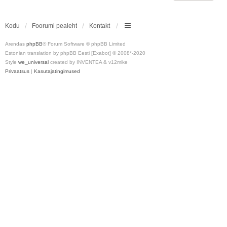
Kodu
Foorumi pealeht
Kontakt
Arendas
phpBB
® Forum Software © phpBB Limited
Estonian translation by phpBB Eesti [Exabot] © 2008*-2020
Style
we_universal
created by INVENTEA & v12mike
Privaatsus
|
Kasutajatingimused