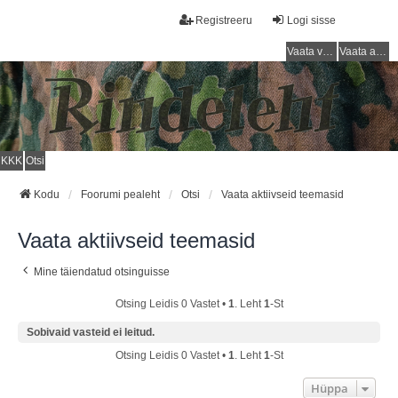
Registreeru
Logi sisse
Vaata vastamata teemasi
Vaata aktiivseid teemasid
KKK
Otsi
Kodu
Foorumi pealeht
Otsi
Vaata aktiivseid teemasid
Vaata aktiivseid teemasid
Mine täiendatud otsinguisse
Otsing Leidis 0 Vastet •
1
. Leht
1
-st
Sobivaid vasteid ei leitud.
Otsing Leidis 0 Vastet •
1
. Leht
1
-st
Hüppa