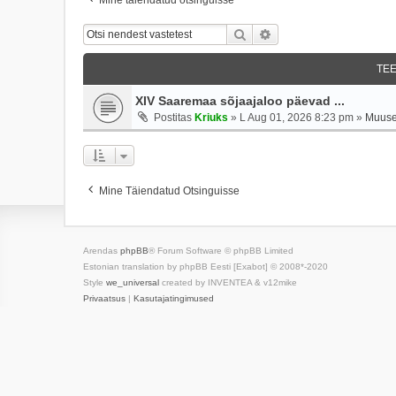
Otsi
Täiendatud Otsing
TE
XIV Saaremaa sõjaajaloo päevad ...
Postitas
Kriuks
»
L Aug 01, 2026 8:23 pm
»
Muuse
Mine Täiendatud Otsinguisse
Arendas
phpBB
® Forum Software © phpBB Limited
Estonian translation by phpBB Eesti [Exabot] © 2008*-2020
Style
we_universal
created by INVENTEA & v12mike
Privaatsus
|
Kasutajatingimused