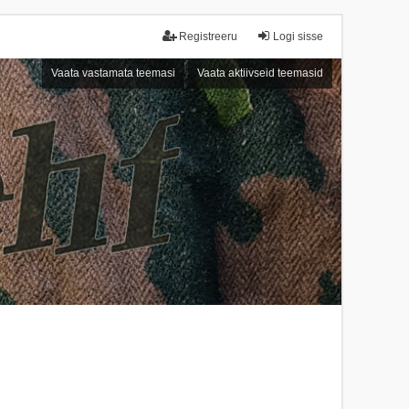
Registreeru
Logi sisse
Vaata vastamata teemasi
Vaata aktiivseid teemasid