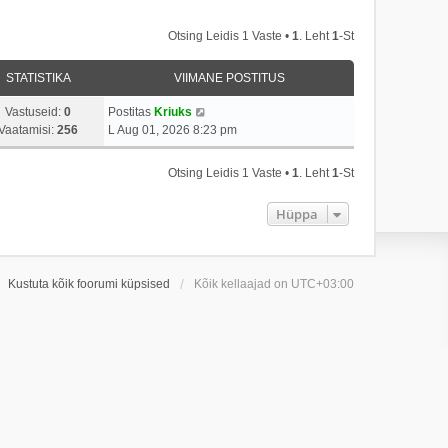
Otsing Leidis 1 Vaste •
1
. Leht
1
-st
STATISTIKA
VIIMANE POSTITUS
Vastuseid:
0
Postitas
Kriuks
Vaatamisi:
256
L Aug 01, 2026 8:23 pm
Otsing Leidis 1 Vaste •
1
. Leht
1
-st
Hüppa
Kustuta kõik foorumi küpsised
Kõik kellaajad on
UTC+03:00