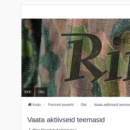
KKK
Otsi
Kodu
Foorumi pealeht
Otsi
Vaata aktiivseid teema
Vaata aktiivseid teemasid
Mine täiendatud otsinguisse