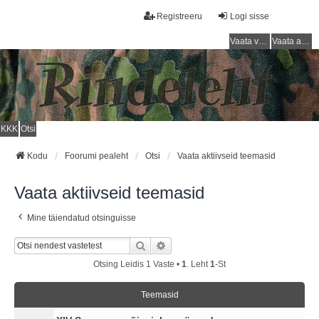
Registreeru
Logi sisse
Vaata vastamata teemasi
Vaata aktiivseid teemasid
KKK
Otsi
Kodu
Foorumi pealeht
Otsi
Vaata aktiivseid teemasid
Vaata aktiivseid teemasid
Mine täiendatud otsinguisse
Otsi
Täiendatud Otsing
Otsing Leidis 1 Vaste •
1
. Leht
1
-st
Teemasid