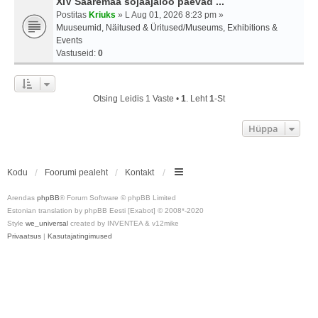
XIV Saaremaa sõjaajaloo päevad ...
Postitas
Kriuks
» L Aug 01, 2026 8:23 pm »
Muuseumid, Näitused & Üritused/Museums, Exhibitions &
Events
Vastuseid:
0
Otsing Leidis 1 Vaste •
1
. Leht
1
-st
Hüppa
Kodu
Foorumi pealeht
Kontakt
Arendas
phpBB
® Forum Software © phpBB Limited
Estonian translation by phpBB Eesti [Exabot] © 2008*-2020
Style
we_universal
created by INVENTEA & v12mike
Privaatsus
|
Kasutajatingimused