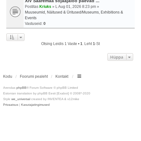
XIV Saaremaa sõjaajaloo päevad ...
Postitas
Kriuks
» L Aug 01, 2026 8:23 pm »
Muuseumid, Näitused & Üritused/Museums, Exhibitions &
Events
Vastuseid:
0
Otsing Leidis 1 Vaste •
1
. Leht
1
-st
Hüppa
Kodu
Foorumi pealeht
Kontakt
Arendas
phpBB
® Forum Software © phpBB Limited
Estonian translation by phpBB Eesti [Exabot] © 2008*-2020
Style
we_universal
created by INVENTEA & v12mike
Privaatsus
|
Kasutajatingimused