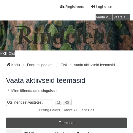
Registreeru
Logi sisse
Vaata vastamata teemasi
Vaata aktiivseid teemasid
KKK
Otsi
Kodu
Foorumi pealeht
Otsi
Vaata aktiivseid teemasid
Vaata aktiivseid teemasid
Mine täiendatud otsinguisse
Otsi
Täiendatud Otsing
Otsing Leidis 1 Vaste •
1
. Leht
1
-st
Teemasid