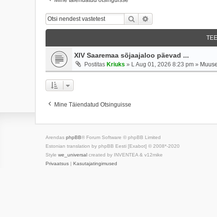
Otsi
Täiendatud Otsing
TE
XIV Saaremaa sõjaajaloo päevad ...
Postitas
Kriuks
»
L Aug 01, 2026 8:23 pm
»
Muuse
Mine Täiendatud Otsinguisse
Arendas
phpBB
® Forum Software © phpBB Limited
Estonian translation by phpBB Eesti [Exabot] © 2008*-2020
Style
we_universal
created by INVENTEA & v12mike
Privaatsus
|
Kasutajatingimused