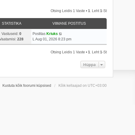
Otsing Leidis 1 Vaste •
1
. Leht
1
-st
STATISTIKA
VIIMANE POSTITUS
Vastuseid:
0
Postitas
Kriuks
Vaatamisi:
228
L Aug 01, 2026 8:23 pm
Otsing Leidis 1 Vaste •
1
. Leht
1
-st
Hüppa
Kustuta kõik foorumi küpsised
Kõik kellaajad on
UTC+03:00