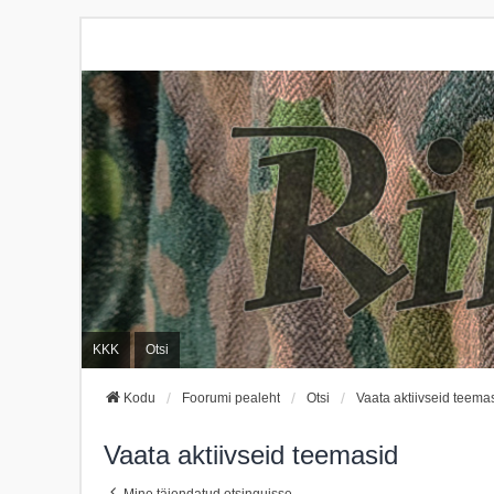
KKK
Otsi
Kodu
Foorumi pealeht
Otsi
Vaata aktiivseid teema
Vaata aktiivseid teemasid
Mine täiendatud otsinguisse