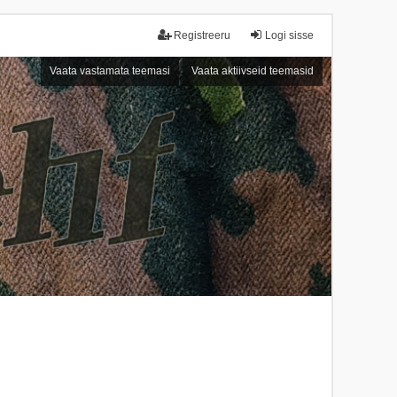
Registreeru
Logi sisse
Vaata vastamata teemasi
Vaata aktiivseid teemasid