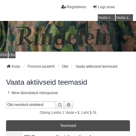
Registreeru
Logi sisse
Vaata vastamata teemasi
Vaata aktiivseid teemasid
KKK
Otsi
Kodu
Foorumi pealeht
Otsi
Vaata aktiivseid teemasid
Vaata aktiivseid teemasid
Mine täiendatud otsinguisse
Otsi
Täiendatud Otsing
Otsing Leidis 1 Vaste •
1
. Leht
1
-st
Teemasid