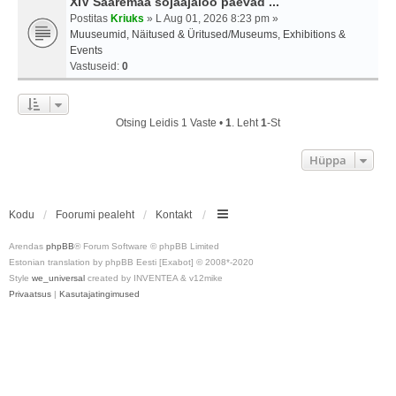
XIV Saaremaa sõjaajaloo päevad ...
Postitas
Kriuks
» L Aug 01, 2026 8:23 pm »
Muuseumid, Näitused & Üritused/Museums, Exhibitions &
Events
Vastuseid:
0
Otsing Leidis 1 Vaste •
1
. Leht
1
-st
Hüppa
Kodu
Foorumi pealeht
Kontakt
Arendas
phpBB
® Forum Software © phpBB Limited
Estonian translation by phpBB Eesti [Exabot] © 2008*-2020
Style
we_universal
created by INVENTEA & v12mike
Privaatsus
|
Kasutajatingimused