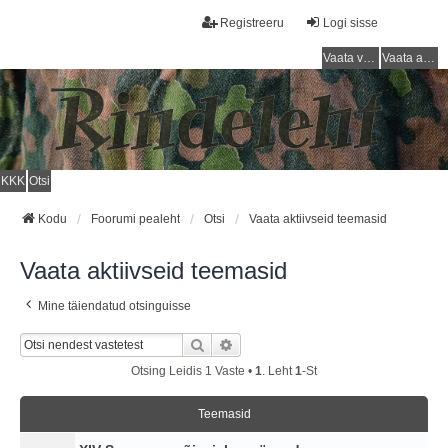
Registreeru
Logi sisse
Vaata vastamata teemasi
Vaata aktiivseid teemasid
KKK
Otsi
Kodu
Foorumi pealeht
Otsi
Vaata aktiivseid teemasid
Vaata aktiivseid teemasid
Mine täiendatud otsinguisse
Otsi
Täiendatud Otsing
Otsing Leidis 1 Vaste •
1
. Leht
1
-st
Teemasid