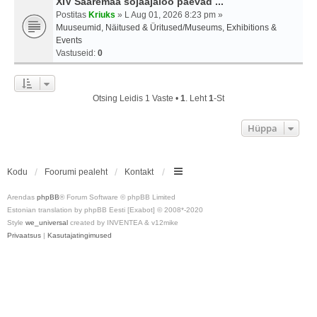
XIV Saaremaa sõjaajaloo päevad ...
Postitas
Kriuks
» L Aug 01, 2026 8:23 pm »
Muuseumid, Näitused & Üritused/Museums, Exhibitions &
Events
Vastuseid:
0
Otsing Leidis 1 Vaste •
1
. Leht
1
-st
Hüppa
Kodu
Foorumi pealeht
Kontakt
Arendas
phpBB
® Forum Software © phpBB Limited
Estonian translation by phpBB Eesti [Exabot] © 2008*-2020
Style
we_universal
created by INVENTEA & v12mike
Privaatsus
|
Kasutajatingimused