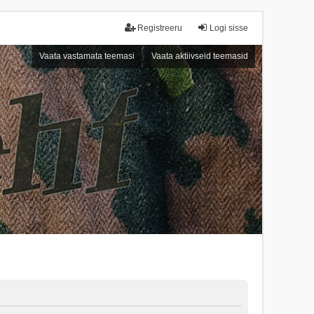
Registreeru
Logi sisse
Vaata vastamata teemasi
Vaata aktiivseid teemasid