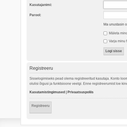
Kasutajanimi:
Parool:
Ma unustasin o
Mäleta min
Varja minu f
Registreeru
Sisselogimiseks pead olema registreeritud kasutaja. Konto loom
olulisi õigusi ja funktsioone veelgi. Enne registreerumist loe k
Kasutamistingimused
|
Privaatsuspoliis
Registreeru