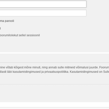
ma parooli
d
oorumilolekut sellel sessioonil
ine võtab kõigest mõne minuti, ning annab sulle mitmeid võimalusi juurde. Foorumi
indlasti läbi kasutamistingimused ja privaatsuspoliitika. Kasutamistingimused on Sul