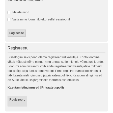
Ma unustasin oma parooli
Mäleta mind
Varja minu foorumilolekut sellel sessioonil
Registreeru
Sisselogimiseks pead olema registreeritud kasutaja. Konto loomine
võtab kõigest mõne minuti, ning annab sulle mitmeid võimalusi juurde.
Foorumi administraator võib anda registreeritud kasutajatele mitmeid
olulisi õigusi ja funktsioone veelgi. Enne registreerumist loe kindlasti
läbi kasutamistingimused ja privaatsuspoliitika. Kasutamistingimused
on Sulle täielikuks järgmiseks foorumis osalemiseks.
Kasutamistingimused
|
Privaatsuspoliis
Registreeru