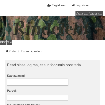
Registreeru
Logi sisse
Vaata vastamata teemasi
Vaata aktiivseid teemasid
KKK
Otsi
Kodu
Foorumi pealeht
Pead sisse logima, et siin foorumis postitada.
Kasutajanimi:
Parool: