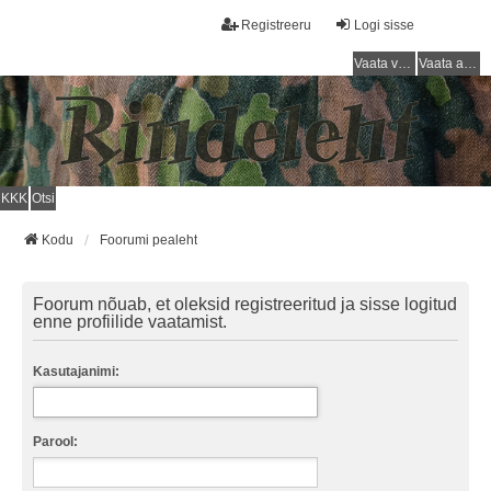
Registreeru
Logi sisse
Vaata vastamata teemasi
Vaata aktiivseid teemasid
KKK
Otsi
Kodu
Foorumi pealeht
Foorum nõuab, et oleksid registreeritud ja sisse logitud
enne profiilide vaatamist.
Kasutajanimi:
Parool: