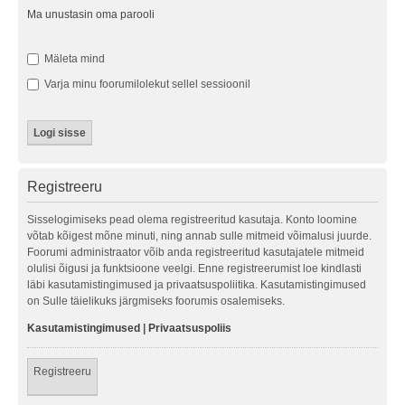
Ma unustasin oma parooli
Mäleta mind
Varja minu foorumilolekut sellel sessioonil
Registreeru
Sisselogimiseks pead olema registreeritud kasutaja. Konto loomine
võtab kõigest mõne minuti, ning annab sulle mitmeid võimalusi juurde.
Foorumi administraator võib anda registreeritud kasutajatele mitmeid
olulisi õigusi ja funktsioone veelgi. Enne registreerumist loe kindlasti
läbi kasutamistingimused ja privaatsuspoliitika. Kasutamistingimused
on Sulle täielikuks järgmiseks foorumis osalemiseks.
Kasutamistingimused
|
Privaatsuspoliis
Registreeru