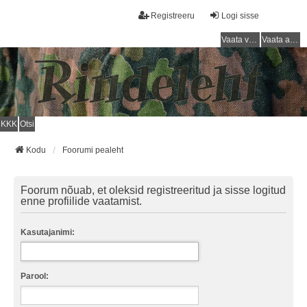
Registreeru
Logi sisse
Vaata vastamata teemasi
Vaata aktiivseid teemasid
KKK
Otsi
Kodu
Foorumi pealeht
Foorum nõuab, et oleksid registreeritud ja sisse logitud
enne profiilide vaatamist.
Kasutajanimi:
Parool: