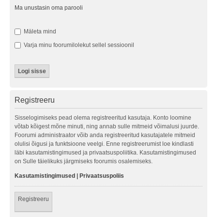
Ma unustasin oma parooli
Mäleta mind
Varja minu foorumilolekut sellel sessioonil
Registreeru
Sisselogimiseks pead olema registreeritud kasutaja. Konto loomine
võtab kõigest mõne minuti, ning annab sulle mitmeid võimalusi juurde.
Foorumi administraator võib anda registreeritud kasutajatele mitmeid
olulisi õigusi ja funktsioone veelgi. Enne registreerumist loe kindlasti
läbi kasutamistingimused ja privaatsuspoliitika. Kasutamistingimused
on Sulle täielikuks järgmiseks foorumis osalemiseks.
Kasutamistingimused
|
Privaatsuspoliis
Registreeru