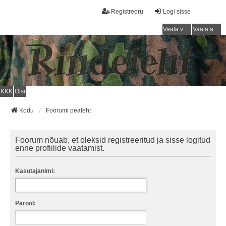
Registreeru
Logi sisse
Vaata vastamata teemasi
Vaata aktiivseid teemasid
KKK
Otsi
Kodu
Foorumi pealeht
Foorum nõuab, et oleksid registreeritud ja sisse logitud
enne profiilide vaatamist.
Kasutajanimi:
Parool: