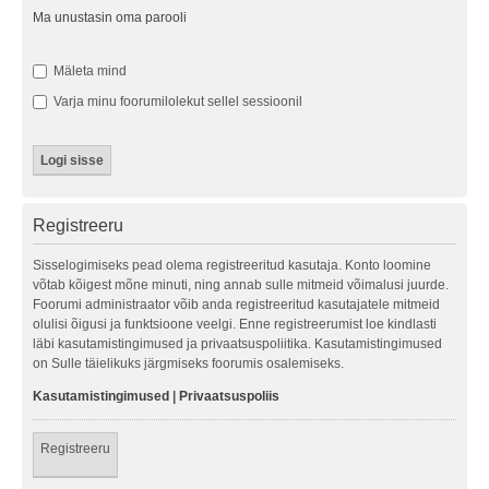
Ma unustasin oma parooli
Mäleta mind
Varja minu foorumilolekut sellel sessioonil
Registreeru
Sisselogimiseks pead olema registreeritud kasutaja. Konto loomine
võtab kõigest mõne minuti, ning annab sulle mitmeid võimalusi juurde.
Foorumi administraator võib anda registreeritud kasutajatele mitmeid
olulisi õigusi ja funktsioone veelgi. Enne registreerumist loe kindlasti
läbi kasutamistingimused ja privaatsuspoliitika. Kasutamistingimused
on Sulle täielikuks järgmiseks foorumis osalemiseks.
Kasutamistingimused
|
Privaatsuspoliis
Registreeru