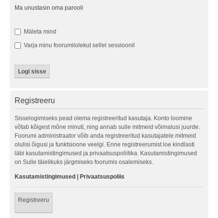
Ma unustasin oma parooli
Mäleta mind
Varja minu foorumilolekut sellel sessioonil
Registreeru
Sisselogimiseks pead olema registreeritud kasutaja. Konto loomine
võtab kõigest mõne minuti, ning annab sulle mitmeid võimalusi juurde.
Foorumi administraator võib anda registreeritud kasutajatele mitmeid
olulisi õigusi ja funktsioone veelgi. Enne registreerumist loe kindlasti
läbi kasutamistingimused ja privaatsuspoliitika. Kasutamistingimused
on Sulle täielikuks järgmiseks foorumis osalemiseks.
Kasutamistingimused
|
Privaatsuspoliis
Registreeru