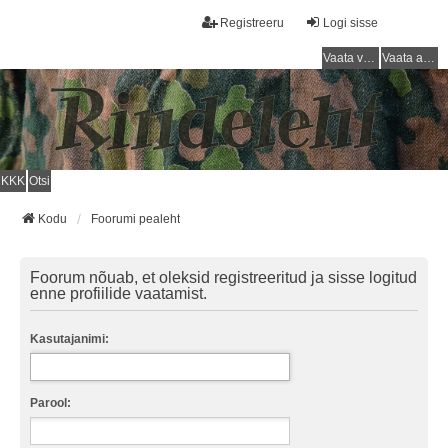
Registreeru
Logi sisse
Vaata vastamata teemasi
Vaata aktiivseid teemasid
KKK
Otsi
Kodu
Foorumi pealeht
Foorum nõuab, et oleksid registreeritud ja sisse logitud
enne profiilide vaatamist.
Kasutajanimi:
Parool: