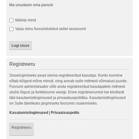
Ma unustasin oma parooli
Mäleta mind
Varja minu foorumilolekut sellel sessioonil
Registreeru
Sisselogimiseks pead olema registreeritud kasutaja. Konto loomine
võtab kõigest mõne minuti, ning annab sulle mitmeid võimalusi juurde.
Foorumi administraator võib anda registreeritud kasutajatele mitmeid
olulisi õigusi ja funktsioone veelgi. Enne registreerumist loe kindlasti
läbi kasutamistingimused ja privaatsuspoliitika. Kasutamistingimused
on Sulle täielikuks järgmiseks foorumis osalemiseks.
Kasutamistingimused
|
Privaatsuspoliis
Registreeru