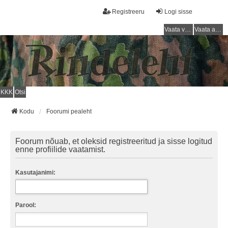
Registreeru
Logi sisse
Vaata vastamata teemasi
Vaata aktiivseid teemasid
KKK
Otsi
Kodu
Foorumi pealeht
Foorum nõuab, et oleksid registreeritud ja sisse logitud
enne profiilide vaatamist.
Kasutajanimi:
Parool: