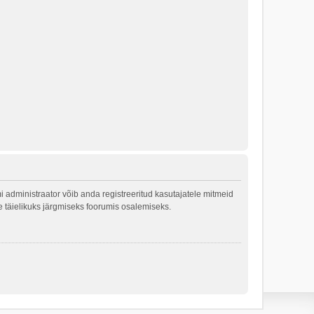
 administraator võib anda registreeritud kasutajatele mitmeid
le täielikuks järgmiseks foorumis osalemiseks.