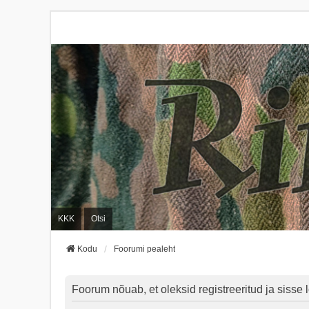
KKK
Otsi
Kodu
Foorumi pealeht
Foorum nõuab, et oleksid registreeritud ja sisse l