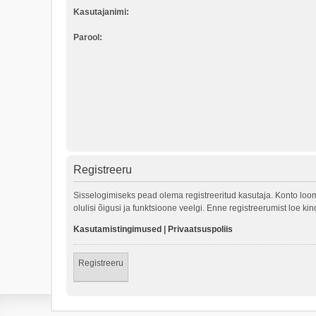
Kasutajanimi:
Parool:
Registreeru
Sisselogimiseks pead olema registreeritud kasutaja. Konto loom
olulisi õigusi ja funktsioone veelgi. Enne registreerumist loe k
Kasutamistingimused
|
Privaatsuspoliis
Registreeru