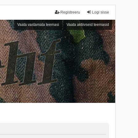
Registreeru
Logi sisse
Vaata vastamata teemasi
Vaata aktiivseid teemasid