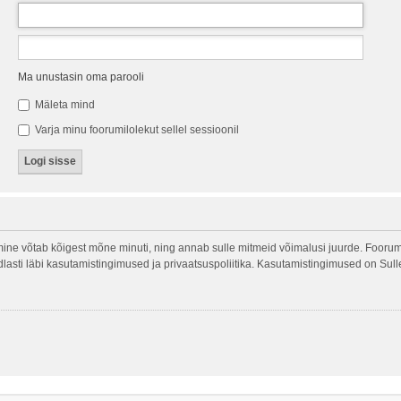
Ma unustasin oma parooli
Mäleta mind
Varja minu foorumilolekut sellel sessioonil
ine võtab kõigest mõne minuti, ning annab sulle mitmeid võimalusi juurde. Foorumi
indlasti läbi kasutamistingimused ja privaatsuspoliitika. Kasutamistingimused on Sul