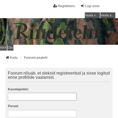
Registreeru
Logi sisse
Vaata vastamata teemasi
Vaata aktiivseid teemasid
KKK
Otsi
Kodu
Foorumi pealeht
Foorum nõuab, et oleksid registreeritud ja sisse logitud
enne profiilide vaatamist.
Kasutajanimi:
Parool: