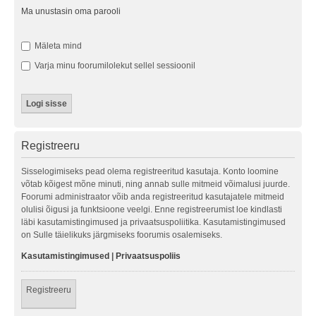
Ma unustasin oma parooli
Mäleta mind
Varja minu foorumilolekut sellel sessioonil
Registreeru
Sisselogimiseks pead olema registreeritud kasutaja. Konto loomine
võtab kõigest mõne minuti, ning annab sulle mitmeid võimalusi juurde.
Foorumi administraator võib anda registreeritud kasutajatele mitmeid
olulisi õigusi ja funktsioone veelgi. Enne registreerumist loe kindlasti
läbi kasutamistingimused ja privaatsuspoliitika. Kasutamistingimused
on Sulle täielikuks järgmiseks foorumis osalemiseks.
Kasutamistingimused
|
Privaatsuspoliis
Registreeru